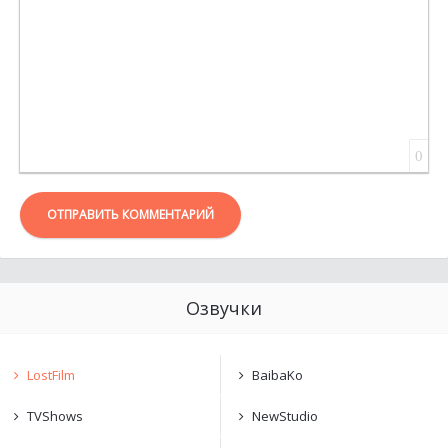
0
ОТПРАВИТЬ КОММЕНТАРИЙ
Озвучки
LostFilm
BaibaKo
TVShows
NewStudio