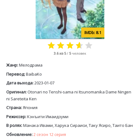
8.1
3.6
из 5
/
5
человек
Жанр:
Мелодрама
Перевод:
BaibaKo
Дата выхода:
2023-01-07
Оригинал:
Otonari no Tenshi-sama ni Itsunomanika Dame Ningen
ni Sareteita Ken
Страна:
Япония
Режиссер:
Кэнъити Имаидзуми
В ролях:
Манака Ивами, Харука Сираиси, Таку Ясиро, Таито Бан
Обновление:
2 сезон 12 серия