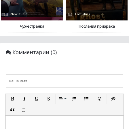
NewStudio
LostFilm / Apple TV+
Чужестранка
Послания призрака
Комментарии (0)
ПОЛУЖИРНЫЙ
КУРСИВ
ПОДЧЕРКНУТЫЙ
ЗАЧЕРКНУТЫЙ
ВЫРАВНИВАНИЕ
НУМЕРОВАННЫЙ СПИСОК
МАРКИРОВАННЫЙ СП
ВСТАВИТЬ СМА
ВСТАВКА 
ВСТАВКА ЦИТАТЫ
ВСТАВКА СПОЙЛЕРА