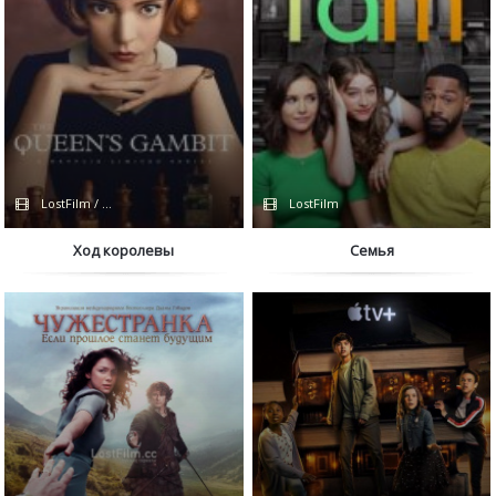
LostFilm / Netflix
LostFilm
Ход королевы
Семья