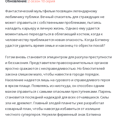
Обновление:
2 сезон 10 серия
Фантастический мультфильм посвящен легендарному
любимчику публики. Вечный спаситель для страждущих не
может справиться с собственными проблемами, пытаясь
наладить карьеру и личную жизнь. Однако ему удается
моментально переодеться в облегающий костюм, когда к
человечеству приближается новая опасность. Когда Бэтмену
удастся уделить время семье и наконец-то обрести покой?
Готэм вновь становится эпицентром для разгула преступности
и беззакония. Представители правоохранительных органов
яростно сражаются с несправедливостью. Но блюстителей
закона слишком мало, чтобы навести в городе порядок.
Население надеется лишь на сурового и справедливого героя
в ярком плаще. Появляясь из ниоткуда, он способен одним
махом справиться с самыми опасными преступниками. Парень
становится последней надеждой для всех отчаявшихся. Силы
зла не дремлют. Главный злодей планеты уже разработал
коварный план, чтобы навсегда избавиться от излишне
честного супергероя. Неужели фирменный знак Бэтмена