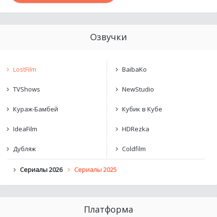
Озвучки
LostFilm
BaibaKo
TVShows
NewStudio
Кураж-Бамбей
Кубик в Кубе
IdeaFilm
HDRezka
Дубляж
Coldfilm
Сериалы 2026
Сериалы 2025
Платформа