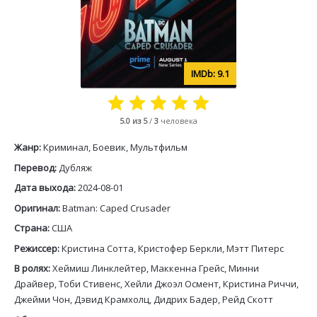
9.1
5.0
из 5
/
3
человека
Жанр:
Криминал, Боевик, Мультфильм
Перевод:
Дубляж
Дата выхода:
2024-08-01
Оригинал:
Batman: Caped Crusader
Страна:
США
Режиссер:
Кристина Сотта, Кристофер Беркли, Мэтт Питерс
В ролях:
Хеймиш Линклейтер, Маккенна Грейс, Минни
Драйвер, Тоби Стивенс, Хейли Джоэл Осмент, Кристина Риччи,
Джейми Чон, Дэвид Крамхолц, Дидрих Бадер, Рейд Скотт