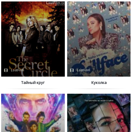
LostFilm
LostFilm
Тайный круг
Куколка