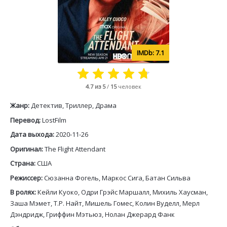
7.1
4.7
из 5
/
15
человек
Жанр:
Детектив, Триллер, Драма
Перевод:
LostFilm
Дата выхода:
2020-11-26
Оригинал:
The Flight Attendant
Страна:
США
Режиссер:
Сюзанна Фогель, Маркос Сига, Батан Сильва
В ролях:
Кейли Куоко, Одри Грэйс Маршалл, Михиль Хаусман,
Заша Мэмет, Т.Р. Найт, Мишель Гомес, Колин Вуделл, Мерл
Дэндридж, Гриффин Мэтьюз, Нолан Джерард Фанк