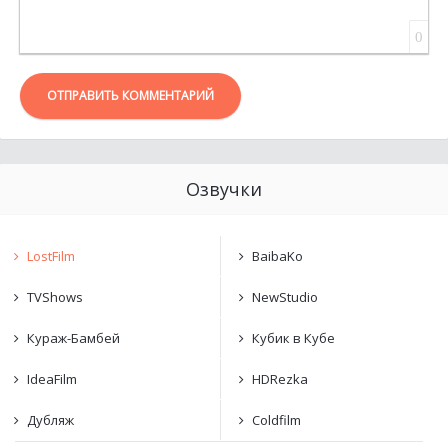
0
ОТПРАВИТЬ КОММЕНТАРИЙ
Озвучки
LostFilm
BaibaKo
TVShows
NewStudio
Кураж-Бамбей
Кубик в Кубе
IdeaFilm
HDRezka
Дубляж
Coldfilm