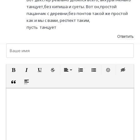
танцует,без кипиша и суеты. Вот он,простой
пацанчик с деревни,без понтов такой же простой
как и мы с вами, респект таким,
пусть танцует
Ответить
ПОЛУЖИРНЫЙ
КУРСИВ
ПОДЧЕРКНУТЫЙ
ЗАЧЕРКНУТЫЙ
ВЫРАВНИВАНИЕ
НУМЕРОВАННЫЙ СПИСОК
МАРКИРОВАННЫЙ СП
ВСТАВИТЬ СМА
ВСТАВКА 
ВСТАВКА ЦИТАТЫ
ВСТАВКА СПОЙЛЕРА