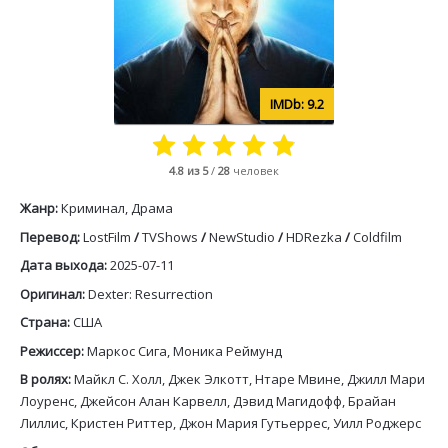
9.2
4.8
из 5
/
28
человек
Жанр:
Криминал, Драма
Перевод:
LostFilm
/
TVShows
/
NewStudio
/
HDRezka
/
Coldfilm
Дата выхода:
2025-07-11
Оригинал:
Dexter: Resurrection
Страна:
США
Режиссер:
Маркос Сига, Моника Реймунд
В ролях:
Майкл С. Холл, Джек Элкотт, Нтаре Мвине, Джилл Мари
Лоуренс, Джейсон Алан Карвелл, Дэвид Магидофф, Брайан
Лиллис, Кристен Риттер, Джон Мария Гутьеррес, Уилл Роджерс