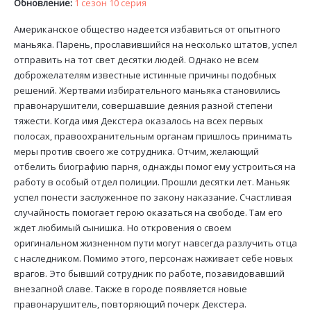
Обновление:
1 сезон 10 серия
Американское общество надеется избавиться от опытного
маньяка. Парень, прославившийся на несколько штатов, успел
отправить на тот свет десятки людей. Однако не всем
доброжелателям известные истинные причины подобных
решений. Жертвами избирательного маньяка становились
правонарушители, совершавшие деяния разной степени
тяжести. Когда имя Декстера оказалось на всех первых
полосах, правоохранительным органам пришлось принимать
меры против своего же сотрудника. Отчим, желающий
отбелить биографию парня, однажды помог ему устроиться на
работу в особый отдел полиции. Прошли десятки лет. Маньяк
успел понести заслуженное по закону наказание. Счастливая
случайность помогает герою оказаться на свободе. Там его
ждет любимый сынишка. Но откровения о своем
оригинальном жизненном пути могут навсегда разлучить отца
с наследником. Помимо этого, персонаж наживает себе новых
врагов. Это бывший сотрудник по работе, позавидовавший
внезапной славе. Также в городе появляется новые
правонарушитель, повторяющий почерк Декстера.