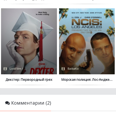
LostFilm / Сериалы 2024 / TVShows / HDRezka / Coldfilm
BaibaKo
Декстер: Первородный грех
Морская полиция: Лос-Анджелес
Комментарии (2)