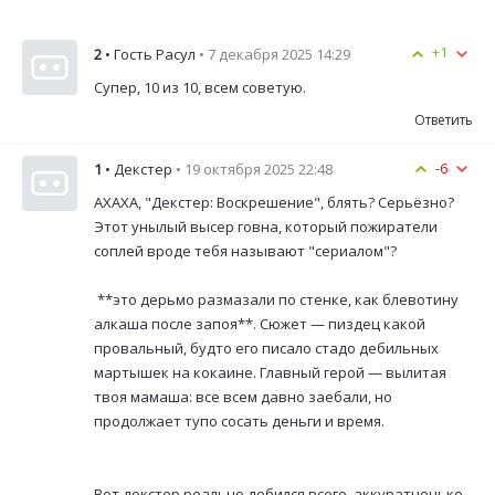
+1
2
• Гость Расул
• 7 декабря 2025 14:29
Супер, 10 из 10, всем советую.
Ответить
-6
1
• Декстер
• 19 октября 2025 22:48
АХАХА, "Декстер: Воскрешение", блять? Серьёзно?
Этот унылый высер говна, который пожиратели
соплей вроде тебя называют "сериалом"?
**это дерьмо размазали по стенке, как блевотину
алкаша после запоя**. Сюжет — пиздец какой
провальный, будто его писало стадо дебильных
мартышек на кокаине. Главный герой — вылитая
твоя мамаша: все всем давно заебали, но
продолжает тупо сосать деньги и время.
Вот декстер реально добился всего, аккуратненько