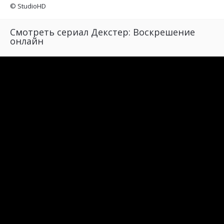
©
StudioHD
Смотреть сериал Декстер: Воскрешение
онлайн