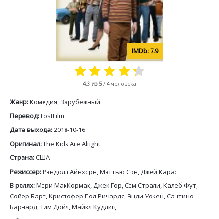
7.9
4.3
из 5
/
4
человека
Жанр:
Комедия, Зарубежный
Перевод:
LostFilm
Дата выхода:
2018-10-16
Оригинал:
The Kids Are Alright
Страна:
США
Режиссер:
Рэндолл Айнхорн, Мэттью Сон, Джей Карас
В ролях:
Мэри МакКормак, Джек Гор, Сэм Страли, Калеб Фут,
Сойер Барт, Кристофер Пол Ричардс, Энди Уокен, Сантино
Барнард, Тим Дойл, Майкл Кудлиц