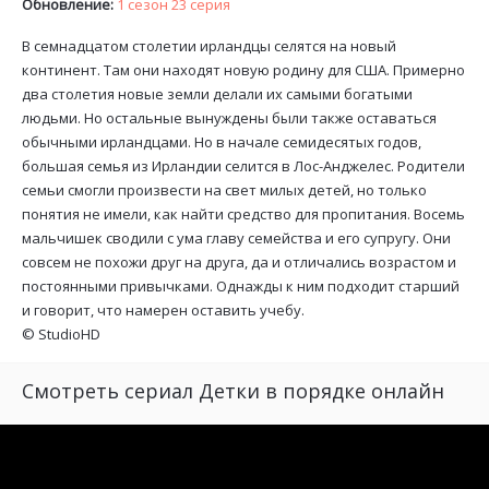
Обновление:
1 сезон 23 серия
В семнадцатом столетии ирландцы селятся на новый
континент. Там они находят новую родину для США. Примерно
два столетия новые земли делали их самыми богатыми
людьми. Но остальные вынуждены были также оставаться
обычными ирландцами. Но в начале семидесятых годов,
большая семья из Ирландии селится в Лос-Анджелес. Родители
семьи смогли произвести на свет милых детей, но только
понятия не имели, как найти средство для пропитания. Восемь
мальчишек сводили с ума главу семейства и его супругу. Они
совсем не похожи друг на друга, да и отличались возрастом и
постоянными привычками. Однажды к ним подходит старший
и говорит, что намерен оставить учебу.
©
StudioHD
Смотреть сериал Детки в порядке онлайн