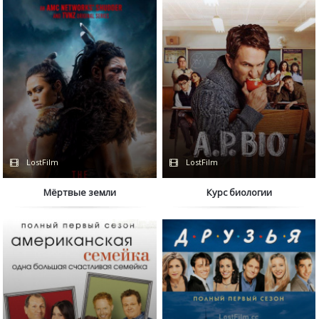
LostFilm
LostFilm
Мёртвые земли
Курс биологии