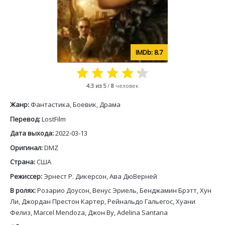
8.7
4.3
из 5
/
8
человек
Жанр:
Фантастика, Боевик, Драма
Перевод:
LostFilm
Дата выхода:
2022-03-13
Оригинал:
DMZ
Страна:
США
Режиссер:
Эрнест Р. Дикерсон, Ава ДюВерней
В ролях:
Розарио Доусон, Венус Эриель, Бенджамин Брэтт, Хун
Ли, Джордан Престон Картер, Рейнальдо Гальегос, Хуани
Фелиз, Marcel Mendoza, Джон Ву, Adelina Santana