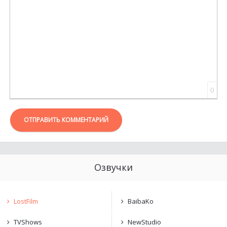
0
ОТПРАВИТЬ КОММЕНТАРИЙ
Озвучки
LostFilm
BaibaKo
TVShows
NewStudio