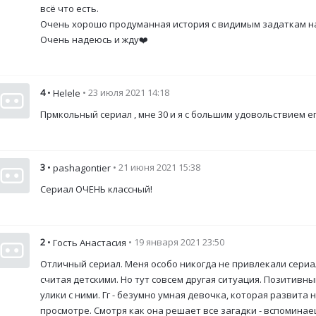
всё что есть.
Очень хорошо продуманная история с видимым задаткам на
Очень надеюсь и жду❤️
4
•
• 23 июля 2021 14:18
Helele
Прмкольный сериал , мне 30 и я с большим удовольствием е
3
•
• 21 июня 2021 15:38
pashagontier
Сериал ОЧЕНЬ классный!
2
•
• 19 января 2021 23:50
Гость Анастасия
Отличный сериал. Меня особо никогда не привлекали сериал
считая детскими. Но тут совсем другая ситуация. Позитивны
улики с ними. Гг - безумно умная девочка, которая развита
просмотре. Смотря как она решает все загадки - вспомина