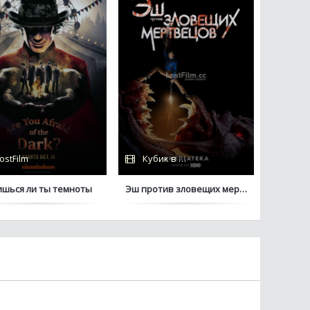
ostFilm
Кубик в Кубе
ишься ли ты темноты
Эш против зловещих мертвецов