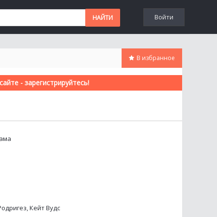
Войти
В избранное
айте - зарегистрируйтесь!
рама
Родригез, Кейт Вудс