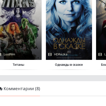
LostFilm
HDRezka
L
Титаны
Однажды в сказке
Бо
Комментарии (8)