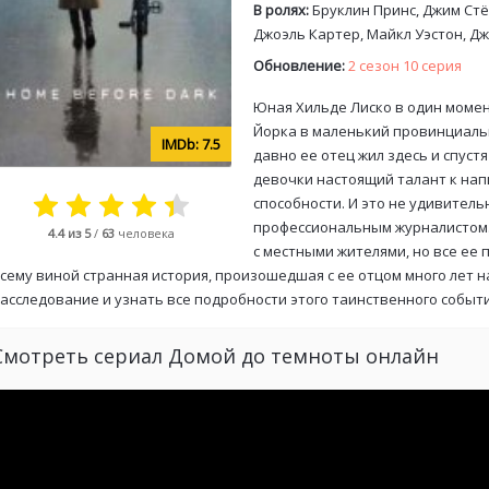
В ролях:
Бруклин Принс, Джим Стё
Джоэль Картер, Майкл Уэстон, Д
Обновление:
2 сезон 10 серия
Юная Хильде Лиско в один момен
Йорка в маленький провинциальн
7.5
давно ее отец жил здесь и спуст
девочки настоящий талант к на
способности. И это не удивительн
профессиональным журналистом.
4.4
из 5
/
63
человека
с местными жителями, но все ее
сему виной странная история, произошедшая с ее отцом много лет 
асследование и узнать все подробности этого таинственного событ
Смотреть сериал Домой до темноты онлайн