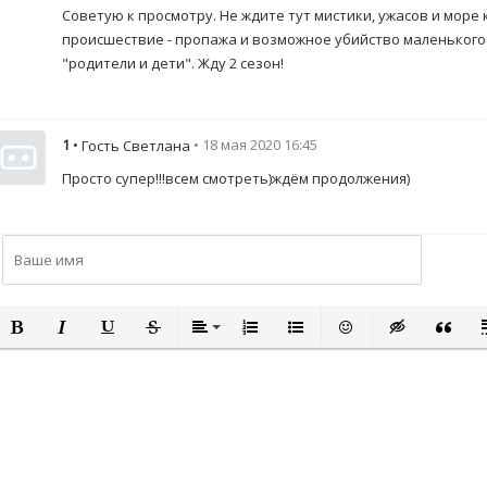
Советую к просмотру. Не ждите тут мистики, ужасов и море 
происшествие - пропажа и возможное убийство маленького 
"родители и дети". Жду 2 сезон!
1
•
• 18 мая 2020 16:45
Гость Светлана
Просто супер!!!всем смотреть)ждём продолжения)
ПОЛУЖИРНЫЙ
КУРСИВ
ПОДЧЕРКНУТЫЙ
ЗАЧЕРКНУТЫЙ
ВЫРАВНИВАНИЕ
НУМЕРОВАННЫЙ СПИСОК
МАРКИРОВАННЫЙ СПИСО
ВСТАВИТЬ СМАЙЛИ
ВСТАВКА СКР
ВСТАВК
В