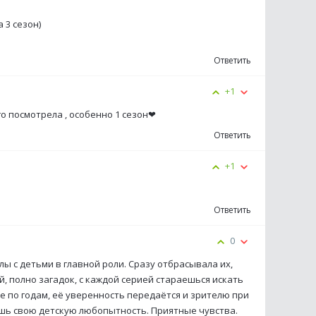
 3 сезон)
Ответить
+1
го посмотрела , особенно 1 сезон❤
Ответить
+1
Ответить
0
ы с детьми в главной роли. Сразу отбрасывала их,
й, полно загадок, с каждой серией стараешься искать
 не по годам, её уверенность передаётся и зрителю при
ешь свою детскую любопытность. Приятные чувства.