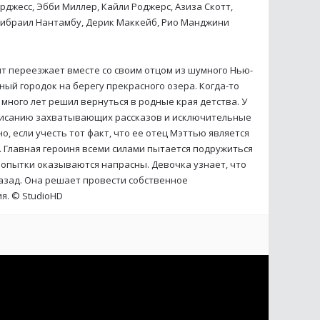
рджесс, Эбби Миллер, Кайли Роджерс, Азиза Скотт,
жибраил Нантамбу, Дерик Маккейб, Рио Манджини
т переезжает вместе со своим отцом из шумного Нью-
ый городок на берегу прекрасного озера. Когда-то
я много лет решил вернуться в родные края детства. У
писанию захватывающих рассказов и исключительные
о, если учесть тот факт, что ее отец Мэттью является
 Главная героиня всеми силами пытается подружиться
 попытки оказываются напрасны. Девочка узнает, что
назад. Она решает провести собственное
ия. ©
StudioHD