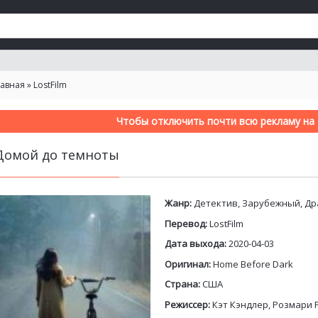
лавная
»
LostFilm
Чтобы отключить почти всю рекламу на с
Домой до темноты
Жанр:
Детектив, Зарубежный, Д
Перевод:
LostFilm
Дата выхода:
2020-04-03
Оригинал:
Home Before Dark
Страна:
США
Режиссер:
Кэт Кэндлер, Розмари 