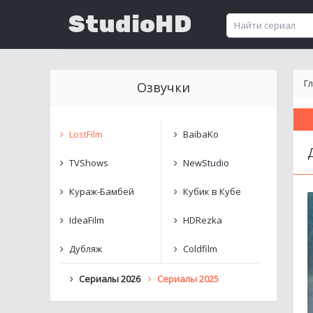
StudioHD
Г
Озвучки
LostFilm
BaibaKo
TVShows
NewStudio
Кураж-Бамбей
Кубик в Кубе
IdeaFilm
HDRezka
Дубляж
Coldfilm
Сериалы 2026
Сериалы 2025