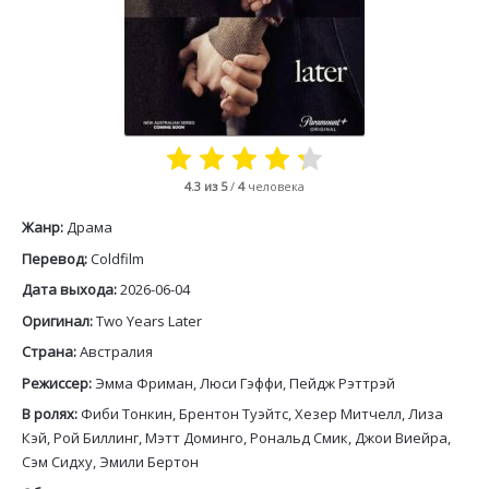
4.3
из 5
/
4
человека
Жанр:
Драма
Перевод:
Coldfilm
Дата выхода:
2026-06-04
Оригинал:
Two Years Later
Страна:
Австралия
Режиссер:
Эмма Фриман, Люси Гэффи, Пейдж Рэттрэй
В ролях:
Фиби Тонкин, Брентон Туэйтс, Хезер Митчелл, Лиза
Кэй, Рой Биллинг, Мэтт Доминго, Рональд Смик, Джои Виейра,
Сэм Сидху, Эмили Бертон