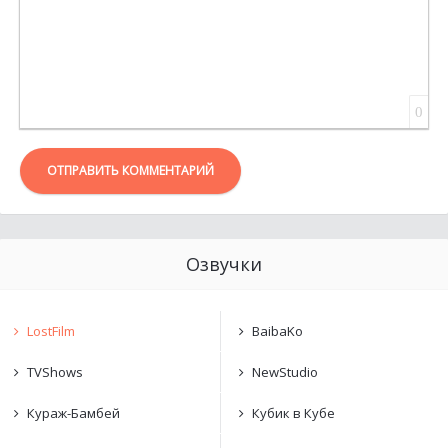
0
ОТПРАВИТЬ КОММЕНТАРИЙ
Озвучки
LostFilm
BaibaKo
TVShows
NewStudio
Кураж-Бамбей
Кубик в Кубе