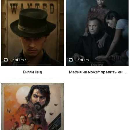
LostFilm / Сериалы 2022
LostFilm
Билли Кид
Мафия не может править миром