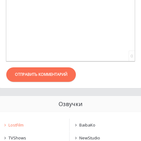
0
ОТПРАВИТЬ КОММЕНТАРИЙ
Озвучки
LostFilm
BaibaKo
TVShows
NewStudio