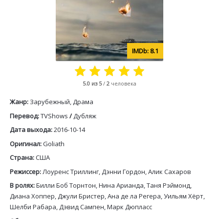
8.1
5.0
из 5
/
2
человека
Жанр:
Зарубежный, Драма
Перевод:
TVShows
/
Дубляж
Дата выхода:
2016-10-14
Оригинал:
Goliath
Страна:
США
Режиссер:
Лоуренс Триллинг, Дэнни Гордон, Алик Сахаров
В ролях:
Билли Боб Торнтон, Нина Арианда, Таня Рэймонд,
Диана Хоппер, Джули Бристер, Ана де ла Регера, Уильям Хёрт,
Шелби Рабара, Дэвид Сампен, Марк Дюпласс