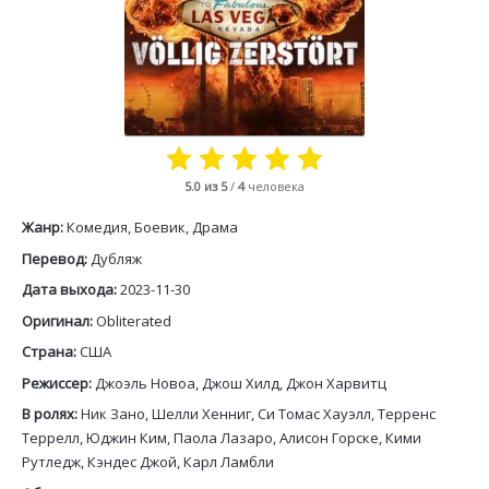
5.0
из 5
/
4
человека
Жанр:
Комедия, Боевик, Драма
Перевод:
Дубляж
Дата выхода:
2023-11-30
Оригинал:
Obliterated
Страна:
США
Режиссер:
Джоэль Новоа, Джош Хилд, Джон Харвитц
В ролях:
Ник Зано, Шелли Хенниг, Си Томас Хауэлл, Терренс
Террелл, Юджин Ким, Паола Лазаро, Алисон Горске, Кими
Рутледж, Кэндес Джой, Карл Ламбли