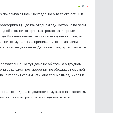
0
 показывают нам 90х годов, но она также есть и в
роамериканцы да как угодно люди, которые во всем
тд об этом не говорят так громко как чёрные,
огда Мия навязывает мысль своей дочери о том, что
Мия не возмущается а принимает. Но когда Елена
 это как не уважение. Двойные стандарты. Там есть
обязательно. Но тут даже не об этом, а о трудном
 она ведь сама противоречит, не обсуждает с мамой
а не говорит свои мысли, она только шкодничает и
альна, но надо дать должное тому как она старается.
нимают каково работать и содержать их, их