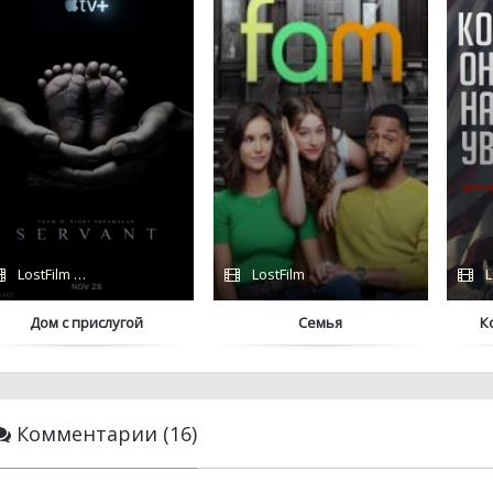
LostFilm / Сериалы 2021 / Сериалы 2023 / Apple TV+
LostFilm
L
Дом с прислугой
Семья
К
Комментарии (16)