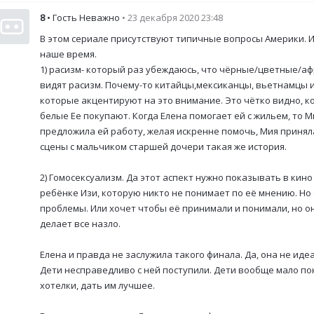
8
• Гость Неважно
• 23 декабря 2020 23:48
В этом сериале присутствуют типичные вопросы Америки. Их
наше время.
1) расизм- который раз убеждаюсь, что чёрные/цветные/аф
видят расизм. Почему-то китайцы,мексиканцы, вьетнамцы и 
которые акцентируют на это внимание. Это чётко видно, к
белые Ее покупают. Когда Елена помогает ей с жильем, то 
предложила ей работу, желая искренне помочь, Мия приняла
сцены с мальчиком старшей дочери такая же история.
2) Гомосексуализм. Да этот аспект нужно показывать в кино 
ребёнке Изи, которую никто не понимает по её мнению. Но
проблемы. Или хочет чтобы её принимали и понимали, но он
делает все назло.
Елена и правда не заслужила такого финала. Да, она не иде
Дети несправедливо с ней поступили. Дети вообще мало по
хотелки, дать им лучшее.