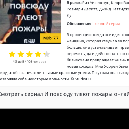
В ролях:
Риз Уизерспун, Керри В
Розмари ДеУитт, Джэйд Петтиджон
Лу
Обновление:
1 сезон 8 серия
В провинции всегда все идет сво
7.7
женщина, которая следила за пор
больше, она устанавливает прави
перечить, да и действовать по-с
бизнесмена превращает жизнь в 
4.3
из 5
/
106
человек
новая соседка. Миа Уоррен была
иру, чтобы запечатлеть самые красивые уголки. По утрам она выход
озволяла себе некоторые вольности. ©
StudioHD
Смотреть сериал И повсюду тлеют пожары онла