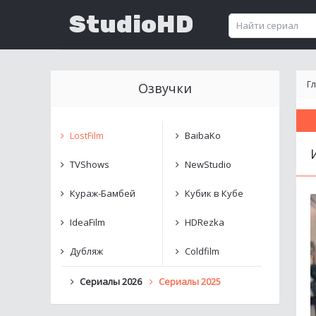
StudioHD
Г
Озвучки
LostFilm
BaibaKo
TVShows
NewStudio
Кураж-Бамбей
Кубик в Кубе
IdeaFilm
HDRezka
Дубляж
Coldfilm
Сериалы 2026
Сериалы 2025