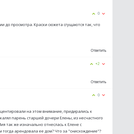
0
и до просмотра. Краски сюжета сгущаются так, что
Ответить
+2
Ответить
0
кцентировали на этом внимание, придирались к
накалял парень старшей дочери Елены, из несчастного
Мия так же изначально отнеслась к Елене с
 тогда арендовала ее дом? Что за "снисхождение"?