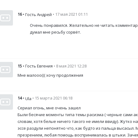
16
•
• 17 мая 2021 01:11
Гость Андрей
Очень понравился. Желательно не читать комментари
думал мне ресьбу сорвёт.
15
• Гость Евгения
• 8 мая 2021 12:28
Мне малооо((( хочу продолжения
14
•
• 15 марта 2021 06:18
Ula
Сериал огонь, мне очень зашел
Были бесячие моменты типа темы расизма ( черные сами а
словам, хотя белые ничего такого не имели ввиду). Жутко 
эссе раздули непонятно что, как будто из пальца высасыл. 
презрением, любая помощь воспринималась в штыки. Зачем