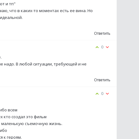
ют и тп"
аю, что в каких-то моментах есть ее вина. Но
 идеальной.
Ответить
0
Ю.
е надо. В любой ситуации, требующей и не
Ответить
0
сибо всем
х кто создал это фильм
ую маленькую съемочную жизнь.
сибо
я к героям.