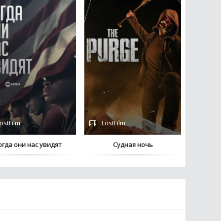
ostFilm
LostFilm
огда они нас увидят
Судная ночь