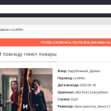
лавная
»
LostFilm
Чтобы отключить почти всю рекламу на с
И повсюду тлеют пожары
Жанр:
Зарубежный, Драма
Перевод:
LostFilm
Дата выхода:
2020-03-18
Оригинал:
Little Fires Everywhere
Страна:
США
Режиссер:
Линн Шелтон, Зинга С