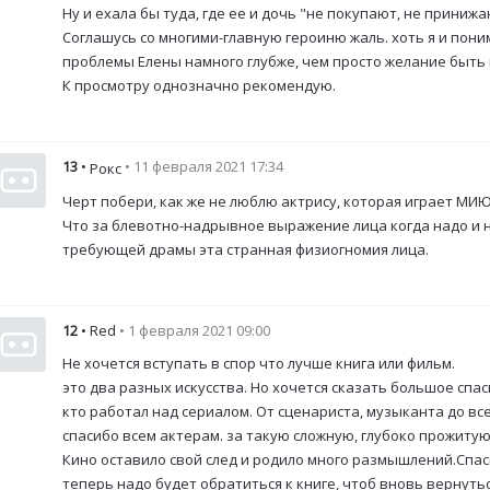
Ну и ехала бы туда, где ее и дочь "не покупают, не принижа
Соглашусь со многими-главную героиню жаль. хоть я и поним
проблемы Елены намного глубже, чем просто желание быть
К просмотру однозначно рекомендую.
13
•
• 11 февраля 2021 17:34
Рокс
Черт побери, как же не люблю актрису, которая играет МИ
Что за блевотно-надрывное выражение лица когда надо и н
требующей драмы эта странная физиогномия лица.
12
• Red
• 1 февраля 2021 09:00
Не хочется вступать в спор что лучше книга или фильм.
это два разных искусства. Но хочется сказать большое спа
кто работал над сериалом. От сценариста, музыканта до все
спасибо всем актерам. за такую сложную, глубоко прожит
Кино оставило свой след и родило много размышлений.Спа
теперь надо будет обратиться к книге, чтоб вновь вернутьс