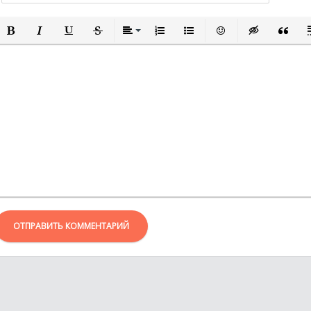
ПОЛУЖИРНЫЙ
КУРСИВ
ПОДЧЕРКНУТЫЙ
ЗАЧЕРКНУТЫЙ
ВЫРАВНИВАНИЕ
НУМЕРОВАННЫЙ СПИСОК
МАРКИРОВАННЫЙ СПИСО
ВСТАВИТЬ СМАЙЛИ
ВСТАВКА СКР
ВСТАВК
В
ОТПРАВИТЬ КОММЕНТАРИЙ