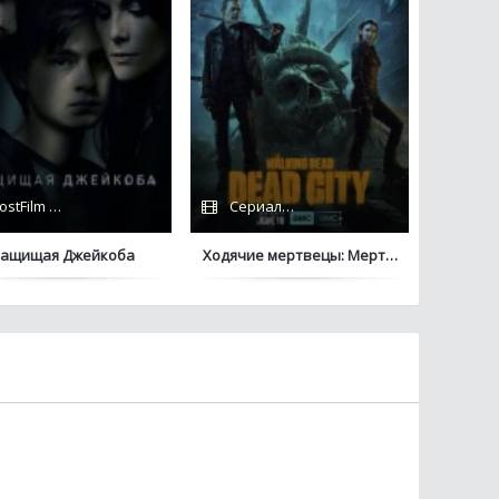
ostFilm / Apple TV+
Сериалы 2023 / TVShows / Дубляж
Защищая Джейкоба
Ходячие мертвецы: Мертвый город