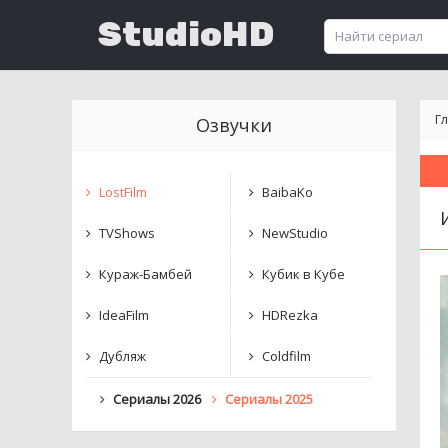
StudioHD
Г
Озвучки
LostFilm
BaibaKo
TVShows
NewStudio
Кураж-Бамбей
Кубик в Кубе
IdeaFilm
HDRezka
Дубляж
Coldfilm
Сериалы 2026
Сериалы 2025