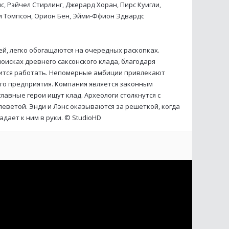
с, Рэйчел Стирлинг, Джерард Хоран, Пирс Куигли,
и Томпсон, Орион Бен, Эйми-Ффион Эдвардс
й, легко обогащаются на очередных раскопках.
поисках древнего саксонского клада, благодаря
ится работать. Непомерные амбиции привлекают
го предприятия. Компания является законным
лавные герои ищут клад. Археологи столкнутся с
леветой. Энди и Лэнс оказываются за решеткой, когда
адает к ним в руки. ©
StudioHD