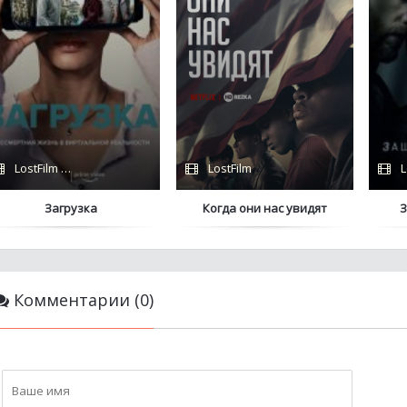
LostFilm / Amazon
LostFilm
L
Загрузка
Когда они нас увидят
Комментарии (0)