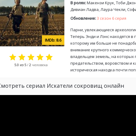
В ролях:
Макензи Крук, Тоби Джон
Дивиан Ладва, Лаура Чекли, Соф
Обновление:
3 сезон 6 серия
Парни, увлекающиеся археологие
Теперь Энди и Лэнс находятся в 
8.6
которому им больше не понадоб
внимание крупного коммерческо
владельцем земель, на которых г
предательством, воровством и к
5.0
из 5
/
2
человека
историческая находка почти поп
Смотреть сериал Искатели сокровищ онлайн