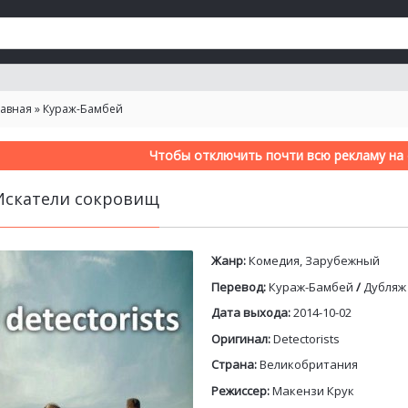
лавная
»
Кураж-Бамбей
Чтобы отключить почти всю рекламу на с
Искатели сокровищ
Жанр:
Комедия, Зарубежный
Перевод:
Кураж-Бамбей
/
Дубляж
Дата выхода:
2014-10-02
Оригинал:
Detectorists
Страна:
Великобритания
Режиссер:
Макензи Крук