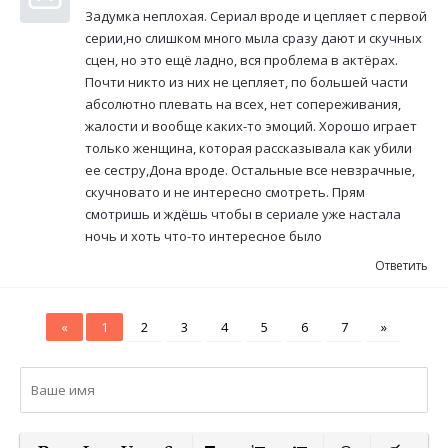
Задумка неплохая. Сериал вроде и цепляет с первой
серии,но слишком много мыла сразу дают и скучных
сцен, но это ещё ладно, вся проблема в актёрах.
Почти никто из них не цепляет, по большей части
абсолютно плевать на всех, нет сопереживания,
жалости и вообще каких-то эмоций. Хорошо играет
только женщина, которая рассказывала как убили
ее сестру,Дона вроде. Остальные все невзрачные,
скучновато и не интересно смотреть. Прям
смотришь и ждёшь чтобы в сериале уже настала
ночь и хоть что-то интересное было
Ответить
«
1
2
3
4
5
6
7
»