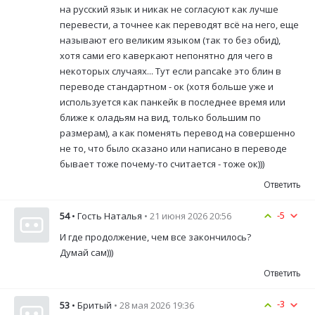
на русский язык и никак не согласуют как лучше
перевести, а точнее как переводят всё на него, еще
называют его великим языком (так то без обид),
хотя сами его каверкают непонятно для чего в
некоторых случаях... Тут если pancake это блин в
переводе стандартном - ок (хотя больше уже и
используется как панкейк в последнее время или
ближе к оладьям на вид, только большим по
размерам), а как поменять перевод на совершенно
не то, что было сказано или написано в переводе
бывает тоже почему-то считается - тоже ок)))
Ответить
-5
54
• Гость Наталья
• 21 июня 2026 20:56
И где продолжение, чем все закончилось?
Думай сам)))
Ответить
-3
53
• Бритый
• 28 мая 2026 19:36