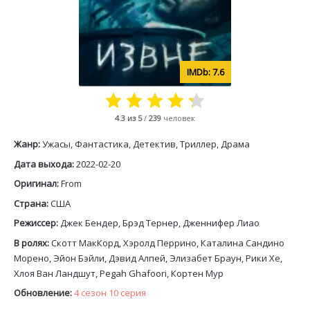
7.6
4.3
из 5
/
239
человек
Жанр:
Ужасы, Фантастика, Детектив, Триллер, Драма
Дата выхода:
2022-02-20
Оригинал:
From
Страна:
США
Режиссер:
Джек Бендер, Брэд Тернер, Дженнифер Лиао
В ролях:
Скотт МакКорд, Хэролд Перрино, Каталина Сандино
Морено, Эйон Бэйли, Дэвид Алпей, Элизабет Браун, Рики Хе,
Хлоя Ван Ландшут, Pegah Ghafoori, Кортен Мур
Обновление:
4 сезон 10 серия