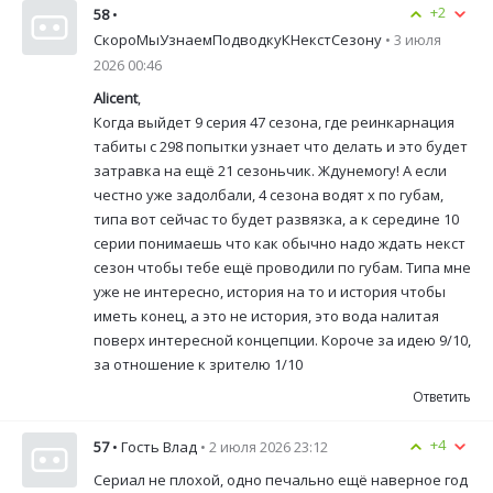
+2
58
•
СкороМыУзнаемПодводкуКНекстСезону
• 3 июля
2026 00:46
Alicent
,
Когда выйдет 9 серия 47 сезона, где реинкарнация
табиты с 298 попытки узнает что делать и это будет
затравка на ещё 21 сезоньчик. Ждунемогу! А если
честно уже задолбали, 4 сезона водят х по губам,
типа вот сейчас то будет развязка, а к середине 10
серии понимаешь что как обычно надо ждать некст
сезон чтобы тебе ещё проводили по губам. Типа мне
уже не интересно, история на то и история чтобы
иметь конец, а это не история, это вода налитая
поверх интересной концепции. Короче за идею 9/10,
за отношение к зрителю 1/10
Ответить
+4
57
• Гость Влад
• 2 июля 2026 23:12
Сериал не плохой, одно печально ещё наверное год