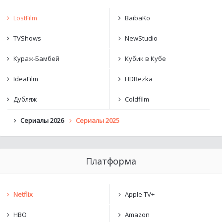
LostFilm
BaibaKo
TVShows
NewStudio
Кураж-Бамбей
Кубик в Кубе
IdeaFilm
HDRezka
Дубляж
Coldfilm
Сериалы 2026
Сериалы 2025
Платформа
Netflix
Apple TV+
HBO
Amazon