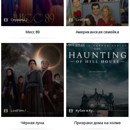
Сериалы 2022
LostFilm
Мисс 89
Американская семейка
LostFilm / Netflix
Кубик в Кубе
Чёрная луна
Призраки дома на холме