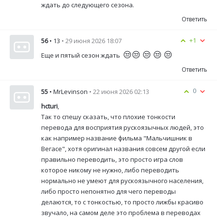
ждать до следующего сезона.
Ответить
+1
56
• 13
• 29 июня 2026 18:07
😒😒 😒 😒 😒
Еще и пятый сезон ждать
Ответить
0
55
• MrLevinson
• 22 июня 2026 02:13
hcturi
,
Так то спешу сказать, что плохие тонкости
перевода для восприятия рускоязычных людей, это
как например название фильма "Мальчишник в
Вегасе", хотя оригинал названия совсем другой если
правильно переводить, это просто игра слов
которое никому не нужно, либо переводить
нормально не умеют для рускоязычного населения,
либо просто непонятно для чего переводы
делаются, то с тонкостью, то просто лижбы красиво
звучало, на самом деле это проблема в переводах