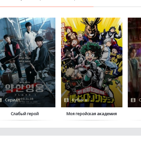
Сериалы 2022 / IdeaFilm / HDRezka
Кубик в Кубе / IdeaFilm
С
Слабый герой
Моя геройская академия