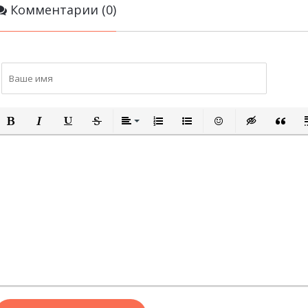
Комментарии (0)
ПОЛУЖИРНЫЙ
КУРСИВ
ПОДЧЕРКНУТЫЙ
ЗАЧЕРКНУТЫЙ
ВЫРАВНИВАНИЕ
НУМЕРОВАННЫЙ СПИСОК
МАРКИРОВАННЫЙ СПИСО
ВСТАВИТЬ СМАЙЛИ
ВСТАВКА СКР
ВСТАВК
В