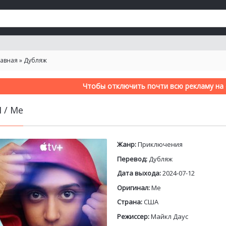
лавная
»
Дубляж
Чтобы отключить почти всю рекламу на с
Я / Me
Жанр:
Приключения
Перевод:
Дубляж
Дата выхода:
2024-07-12
Оригинал:
Me
Страна:
США
Режиссер:
Майкл Даус