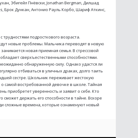
хан, Эбигейл Пнёвски, Jonathan Bergman, Дилшад
es, Брок Дункан, Антонио Рауль Корбо, Шариф Аткинс,
 с трудностями подросткового возраста.
дут новые проблемы. Мальчика переводят в новую
 занимается новая приемная семья. В стрессовой
о обладает сверхъестественными способностями.
неожиданно обнаруженную силу. Однако удастся ли
гулярно отбиваться в уличных драках, долго таить
ладшей сестре. Школьник переживает жестокую
 о самой востребованной девочке в школе. Тайная
нь приобретет уверенность и заявит о себе. Кто
о сможет держать его способности в тайне. Вскоре
реди сложные времена, которые ознаменуют новый