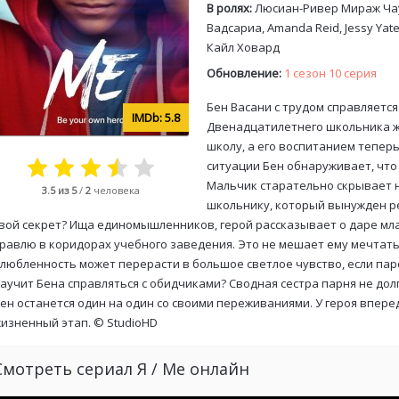
В ролях:
Люсиан-Ривер Мираж Чау
Вадсариа, Amanda Reid, Jessy Yat
Кайл Ховард
Обновление:
1 сезон 10 серия
Бен Васани с трудом справляется
5.8
Двенадцатилетнего школьника ж
школу, а его воспитанием теперь
ситуации Бен обнаруживает, чт
Мальчик старательно скрывает 
3.5
из 5
/
2
человека
школьнику, который вынужден ре
вой секрет? Ища единомышленников, герой рассказывает о даре м
равлю в коридорах учебного заведения. Это не мешает ему мечтать
любленность может перерасти в большое светлое чувство, если паре
аучит Бена справляться с обидчиками? Сводная сестра парня не долг
ен останется один на один со своими переживаниями. У героя впе
изненный этап. ©
StudioHD
Смотреть сериал Я / Me онлайн