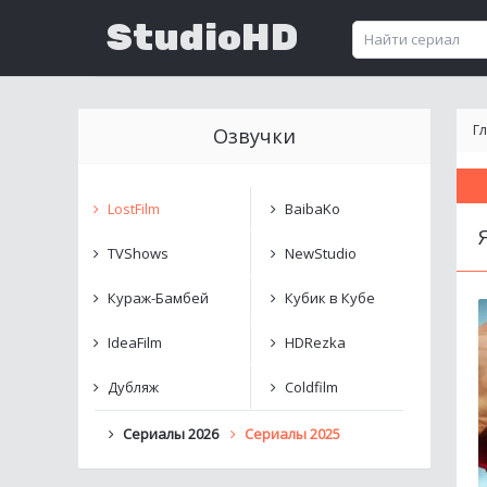
StudioHD
Г
Озвучки
LostFilm
BaibaKo
TVShows
NewStudio
Кураж-Бамбей
Кубик в Кубе
IdeaFilm
HDRezka
Дубляж
Coldfilm
Сериалы 2026
Сериалы 2025