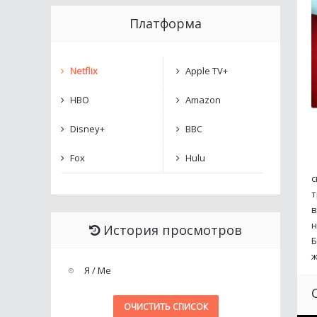
Платформа
Netflix
Apple TV+
HBO
Amazon
Disney+
BBC
Fox
Hulu
с
т
в
н
История просмотров
Б
ж
Я / Me
ОЧИСТИТЬ СПИСОК