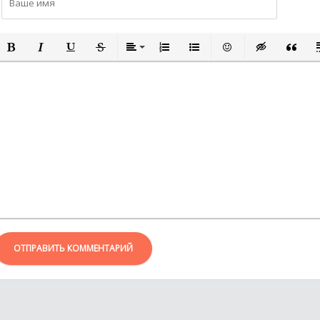
ПОЛУЖИРНЫЙ
КУРСИВ
ПОДЧЕРКНУТЫЙ
ЗАЧЕРКНУТЫЙ
ВЫРАВНИВАНИЕ
НУМЕРОВАННЫЙ СПИСОК
МАРКИРОВАННЫЙ СПИСО
ВСТАВИТЬ СМАЙЛИ
ВСТАВКА СКР
ВСТАВК
В
ОТПРАВИТЬ КОММЕНТАРИЙ