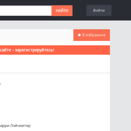
Войти
В избранное
айте - зарегистрируйтесь!
а
 Ларри Лэйчлитер