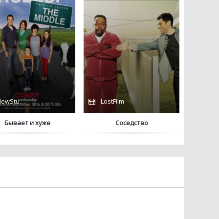
Netflix
ewStudio
LostFilm
Бывает и хуже
Соседство