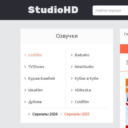
StudioHD
Г
Озвучки
LostFilm
BaibaKo
TVShows
NewStudio
Кураж-Бамбей
Кубик в Кубе
IdeaFilm
HDRezka
Дубляж
Coldfilm
Сериалы 2026
Сериалы 2025