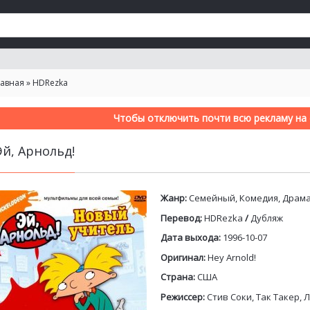
лавная
»
HDRezka
Чтобы отключить почти всю рекламу на с
Эй, Арнольд!
Жанр:
Семейный, Комедия, Драм
Перевод:
HDRezka
/
Дубляж
Дата выхода:
1996-10-07
Оригинал:
Hey Arnold!
Страна:
США
Режиссер:
Стив Соки, Так Такер,