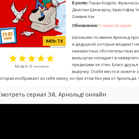
В ролях:
Торан Коделл, Франческа
Джастин Шенкароу, Кристофер Уо
Оливия Хэк
Обновление:
5 сезон 24 серия
Школьник по имени Арнольд прож
7.6
и дедушкой, которые владеют н
неизвестных обстоятельствах в
мальчуган попадает в невероятн
пределами ее стен. Благо друзья
5.0
из 5
/
3
человека
выручку. Особе место в сюжете 
оторая изображает из себя злюку, но при этом без ума от Арнольда.
Смотреть сериал Эй, Арнольд! онлайн