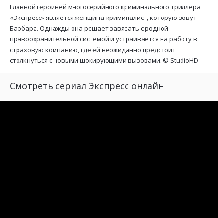
Главной героиней многосерийного криминального триллера
«Экспресс» является женщина-криминалист, которую зовут
Барбара. Однажды она решает завязать с родной
правоохранительной системой и устраивается на работу в
страховую компанию, где ей неожиданно предстоит
столкнуться с новыми шокирующими вызовами. ©
StudioHD
Смотреть сериал Экспресс онлайн