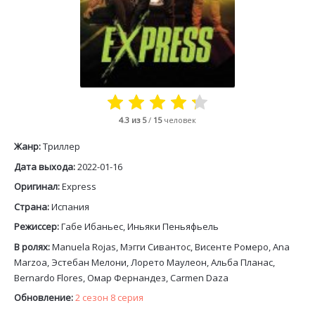
4.3
из 5
/
15
человек
Жанр:
Триллер
Дата выхода:
2022-01-16
Оригинал:
Express
Страна:
Испания
Режиссер:
Габе Ибаньес, Иньяки Пеньяфьель
В ролях:
Manuela Rojas, Мэгги Сивантос, Висенте Ромеро, Ana
Marzoa, Эстебан Мелони, Лорето Маулеон, Альба Планас,
Bernardo Flores, Омар Фернандез, Carmen Daza
Обновление:
2 сезон 8 серия