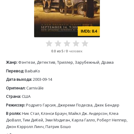
8.4
0.0
из 5
/
0
человек
Жанр:
Фэнтези, Детектив, Триллер, Зарубежный, Драма
Перевод:
BaibaKo
Дата выхода:
2003-09-14
Оригинал:
Carnivàle
Страна:
США
Режиссер:
Родриго Гарсия, Джереми Подесва, Джек Бендер
В ролях:
Ник Стал, Клэнси Браун, Майкл Дж. Андерсон, Клеа
ДюВалл, Тим ДиКей, Эми Мэдиган, Карла Галло, Роберт Неппер,
Джон Кэрролл Линч, Патрик Бошо