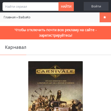
Войти
Главная
»
BaibaKo
Чтобы отключить почти всю рекламу на сайте -
зарегистрируйтесь!
Карнавал