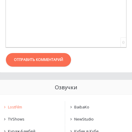
0
ОТПРАВИТЬ КОММЕНТАРИЙ
Озвучки
LostFilm
BaibaKo
TVShows
NewStudio
Кураж-Бамбей
Кубик в Кубе