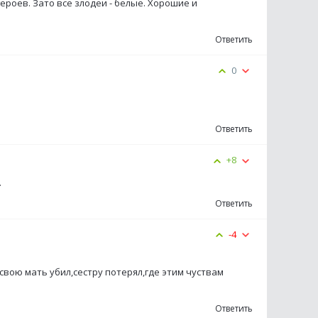
героев. Зато все злодеи - белые. Хорошие и
Ответить
0
Ответить
+8
.
Ответить
-4
свою мать убил,сестру потерял,где этим чуствам
Ответить