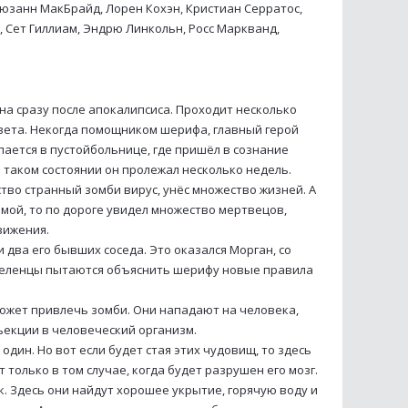
Сюзанн МакБрайд, Лорен Кохэн, Кристиан Серратос,
 Сет Гиллиам, Эндрю Линкольн, Росс Маркванд,
а сразу после апокалипсиса. Проходит несколько
вета. Некогда помощником шерифа, главный герой
пается в пустойбольнице, где пришёл в сознание
 В таком состоянии он пролежал несколько недель.
тво странный зомби вирус, унёс множество жизней. А
мой, то по дороге увидел множество мертвецов,
вижения.
 два его бывших соседа. Это оказался Морган, со
оселенцы пытаются объяснить шерифу новые правила
 может привлечь зомби. Они нападают на человека,
ъекции в человеческий организм.
один. Но вот если будет стая этих чудовищ, то здесь
т только в том случае, когда будет разрушен его мозг.
к. Здесь они найдут хорошее укрытие, горячую воду и