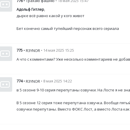
776
• Трахаю фашню
• 18 мая 2025 15:47
Адольф Гитлер
,
дырке всё равно какой у кого живот
Бет конечно самый тупейший персонаж всего сериала
775
•
• 14 мая 2025 15:25
R3YNOR
А что с комментами? Уже несколько комментариев не добав
774
•
• 8 мая 2025 14:22
R3YNOR
в 5 сезоне 9-10 серия перепутаны озвучки. На Лосте я не з
В 5 сезоне 12 серия тоже перепутана озвучка. Вообще пят
озвучки перепутаны. Вместо ФОКС Лост, а вместо Лоста ка