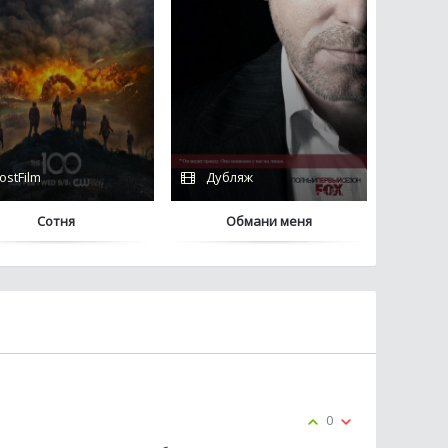
ostFilm
Дубляж
Сотня
Обмани меня
0