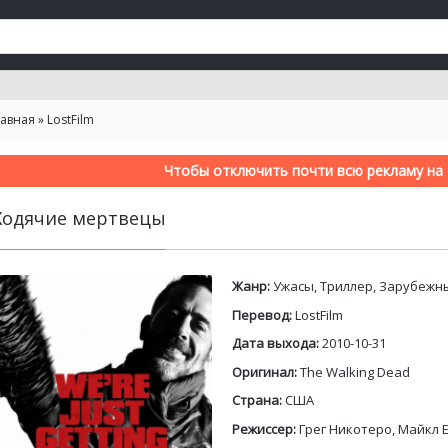
лавная
»
LostFilm
Чтобы отключить почти всю рекламу на с
Ходячие мертвецы
Жанр:
Ужасы, Триллер, Зарубежн
Перевод:
LostFilm
Дата выхода:
2010-10-31
Оригинал:
The Walking Dead
Страна:
США
Режиссер:
Грег Никотеро, Майкл 