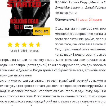
В ролях:
Норман Ридус, Мелисса 
Джош Макдермитт, Данай Гурира,
Чендлер Риггз
Обновление:
11 сезон 24 серия
Сюжетная линия фильма построен
8.2
месяцев по завершению конца с
всего проекта Рик Граймз, просы
после того, как оказался в коме.
Так, обрушившийся на человечес
4.6
из 5
/
3895
человек
когда шериф решил вернуться до
оторые начинали понемногу оживать, но не имели ещё прилавков д
огда Рик возвращается домой, то он обнаруживает, что дом заселили
воим сыном Дуэйном. Когда тройка собирается вместе, его новыеп
изни для выживания.
ак, они уже успели выяснить, что один малейший громкий звук, уже
елают укус, которого хватает для полного прохождения вируснойин
аждый человек способен справиться с монстром в одиночку, один на 
а их стороне вся сила. И противостоять ей очень сложно. Зомби умрё
осле всех рассказов, полицейский направляет отца с сыном в участо