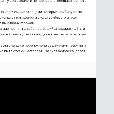
ланту. А его коллеги по несчастью, обещают догнать
нена ходячими мертвецами, которые зомбируют по
 когда от нападения и уксуса зомби, его спасет
да выживших горожан.
 мир познал на себе настоящий апокалипсис. В эти
стать злыми существами, даже злее тех, что были до
, если она даже переполнена различными тварями и
же пытаются существовать за счёт человека, делая