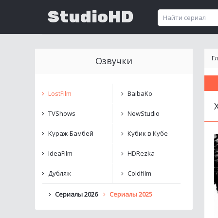
StudioHD
Г
Озвучки
LostFilm
BaibaKo
TVShows
NewStudio
Кураж-Бамбей
Кубик в Кубе
IdeaFilm
HDRezka
Дубляж
Coldfilm
Сериалы 2026
Сериалы 2025