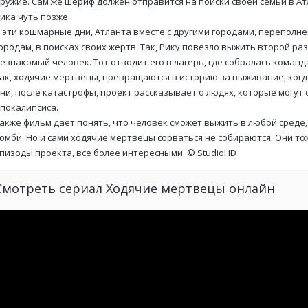
ружие. Сам же шериф должен отправится на поиски своей семьи в Ат
ика чуть позже.
 эти кошмарные дни, Атланта вместе с другими городами, перепол
ородам, в поисках своих жертв. Так, Рику повезло выжить второй раз,
езнакомый человек. Тот отводит его в лагерь, где собралась коман
ак, ходячие мертвецы, превращаются в историю за выживание, когда
ни, после катастрофы, проект рассказывает о людях, которые могут 
покалипсиса.
акже фильм дает понять, что человек сможет выжить в любой среде
омби. Но и сами ходячие мертвецы сорваться не собираются. Они то
пизоды проекта, все более интересными. ©
StudioHD
Смотреть сериал Ходячие мертвецы онлайн