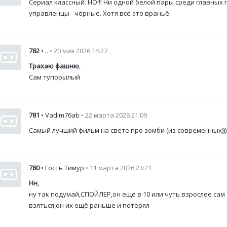
Сериал классный. НО!!! Ни одной белой пары среди главных 
управленцы - чёрные. Хотя всё это враньё.
782
• ..
• 20 мая 2026 14:27
Трахаю фашню
,
Сам тупорылый
781
• Vadim76ab
• 22 марта 2026 21:09
Самый лучший фильм на свете про зомби (из современных)))
780
• Гость Тимур
• 11 марта 2026 23:21
Нн
,
ну так подумай,СПОЙЛЕР,он ещё в 10 или чуть взрослее сам 
взяться,он их ещё раньше и потерял