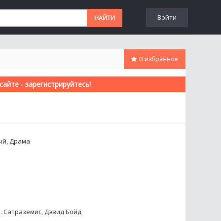
Войти
В избранное
айте - зарегистрируйтесь!
ый, Драма
Е. Сатраземис, Дэвид Бойд