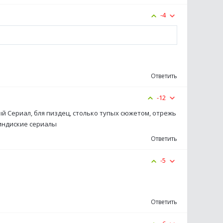
-4
Ответить
-12
й Сериал, бля пиздец, столько тупых сюжетом, отрежь
 индиские сериалы
Ответить
-5
Ответить