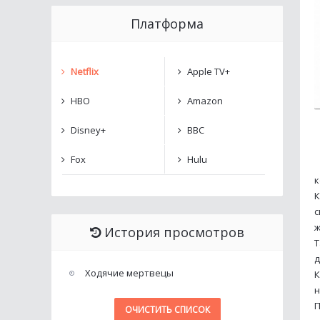
Платформа
Netflix
Apple TV+
HBO
Amazon
Disney+
BBC
Fox
Hulu
к
К
с
ж
История просмотров
Т
д
Ходячие мертвецы
К
н
П
ОЧИСТИТЬ СПИСОК