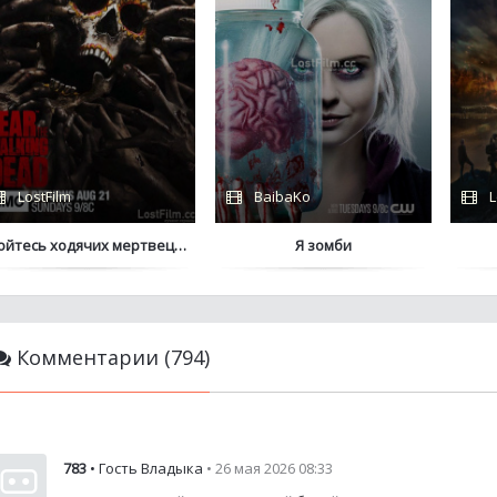
LostFilm
BaibaKo
L
ойтесь ходячих мертвецов
Я зомби
Комментарии (794)
783
• Гость Владыка
• 26 мая 2026 08:33