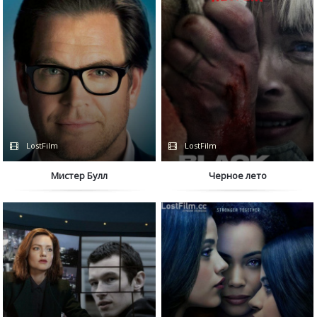
LostFilm
LostFilm
Мистер Булл
Черное лето