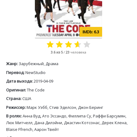
6.3
3.6
из 5
/
23
человека
Жанр:
Зарубежный, Драма
Перевод:
NewStudio
Дата выхода:
2019-04-09
Оригинал:
The Code
Страна:
США
Режиссер:
Марк Уэбб, Стив Эделсон, Джон Беринг
В ролях:
Анна Вуд, Ато Эссандо, Филлипа Су, Раффи Барсумян,
Люк Митчелл, Дана Дилэйни, Джастин Котсонас, Дерек Клена,
Blaise Ffrench, Аарон Твейт