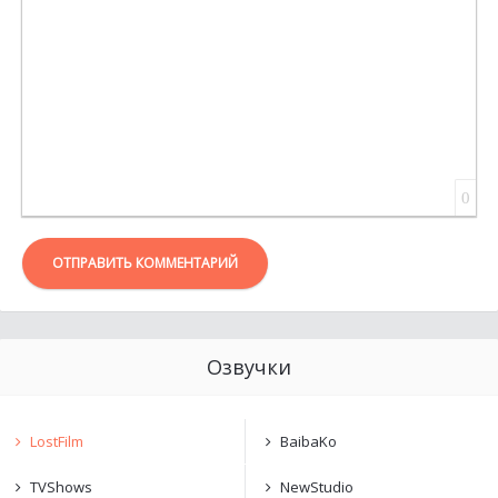
0
ОТПРАВИТЬ КОММЕНТАРИЙ
Озвучки
LostFilm
BaibaKo
TVShows
NewStudio