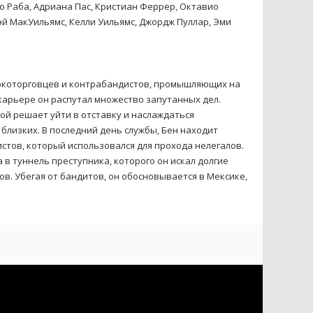
о Раба, Адриана Пас, Кристиан Феррер, Октавио
эй МакУильямс, Келли Уильямс, Джордж Пуллар, Эми
аркоторговцев и контрабандистов, промышляющих на
 карьере он распутал множество запутанных дел.
рой решает уйти в отставку и наслаждаться
близких. В последний день службы, Бен находит
тов, который использовался для прохода нелегалов.
 в туннель преступника, которого он искал долгие
ов. Убегая от бандитов, он обосновывается в Мексике,