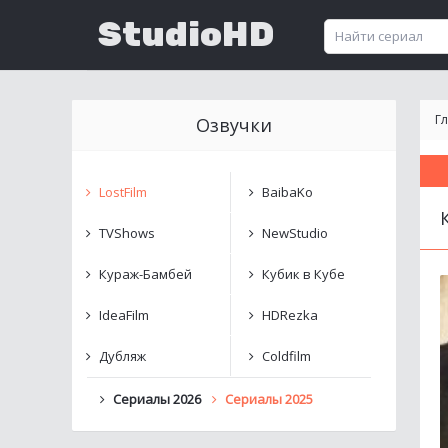
StudioHD
Г
Озвучки
LostFilm
BaibaKo
TVShows
NewStudio
Кураж-Бамбей
Кубик в Кубе
IdeaFilm
HDRezka
Дубляж
Coldfilm
Сериалы 2026
Сериалы 2025