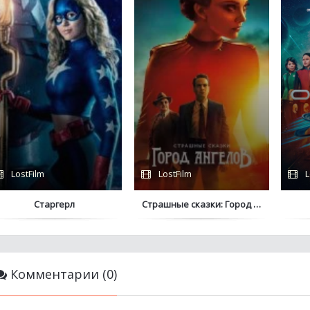
LostFilm
LostFilm
L
Старгерл
Страшные сказки: Город ангелов
Комментарии (0)