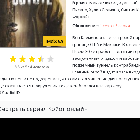
В ролях:
Майкл Чиклис, Хуан Пабл
Писано, Хулио Седильо, Синтия К
Форсайт
Обновление:
1 сезон 6 серия
Бен Клеменс, является грозой н
6.8
границе США и Мексики. В своей
После 30 лет работы, главный ге
заслуженным отдыхом и заботой 
подземный туннель контрабандис
3.5
из 5
/
4
человека
Главный герой видит возле входа
оды. Но Бен и не подозревает, что сам стал мишенью для преступник
де оказывается в окружении тех, с кем боролся всю карьеру.
©
StudioHD
Смотреть сериал Койот онлайн