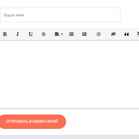
ПОЛУЖИРНЫЙ
КУРСИВ
ПОДЧЕРКНУТЫЙ
ЗАЧЕРКНУТЫЙ
ВЫРАВНИВАНИЕ
НУМЕРОВАННЫЙ СПИСОК
МАРКИРОВАННЫЙ СПИСО
ВСТАВИТЬ СМАЙЛИ
ВСТАВКА СКР
ВСТАВК
В
ОТПРАВИТЬ КОММЕНТАРИЙ