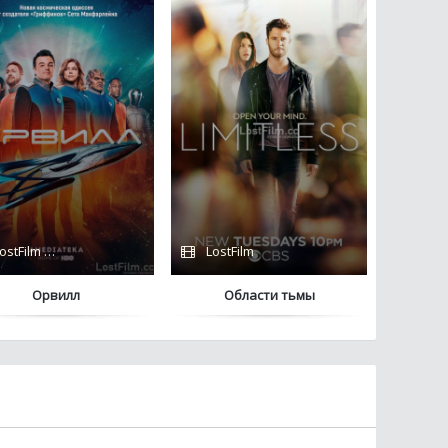
ostFilm / FOX
LostFilm
Орвилл
Области тьмы