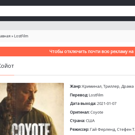
лавная
»
LostFilm
Чтобы отключить почти всю рекламу на с
Койот
Жанр:
Криминал, Триллер, Драма
Перевод:
LostFilm
Дата выхода:
2021-01-07
Оригинал:
Coyote
Страна:
США
Режиссер:
Гай Ферленд, Стефен Т