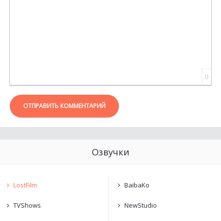
0
ОТПРАВИТЬ КОММЕНТАРИЙ
Озвучки
LostFilm
BaibaKo
TVShows
NewStudio