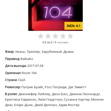
6.1
0.0
из 5
/
0
человек
Жанр:
Ужасы, Триллер, Зарубежный, Драма
Перевод:
BaibaKo
Дата выхода:
2017-07-28
Оригинал:
Room 104
Страна:
США
Режиссер:
Патрик Брайс, Росс Патридж, Даг Эмметт
В ролях:
Дженнифер ЛаФлер, Джон Басс, Дженни Леонхардт,
Кристина Харрисон, Лили Гладстоун, Сузанна Хартер, Мелони
Диас, Кларк Дьюк, Джей Дюпласс, Адам Фостер