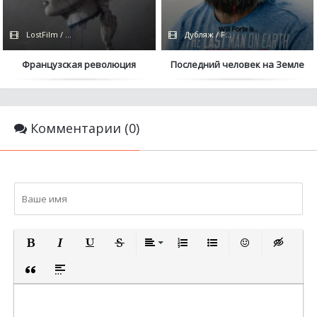
LostFilm / Netflix
Дубляж / FOX
Французская революция
Последний человек на Земле
Комментарии (0)
ПОЛУЖИРНЫЙ
КУРСИВ
ПОДЧЕРКНУТЫЙ
ЗАЧЕРКНУТЫЙ
ВЫРАВНИВАНИЕ
НУМЕРОВАННЫЙ СПИСОК
МАРКИРОВАННЫЙ СП
ВСТАВИТЬ СМА
ВСТАВКА 
ВСТАВКА ЦИТАТЫ
ВСТАВКА СПОЙЛЕРА