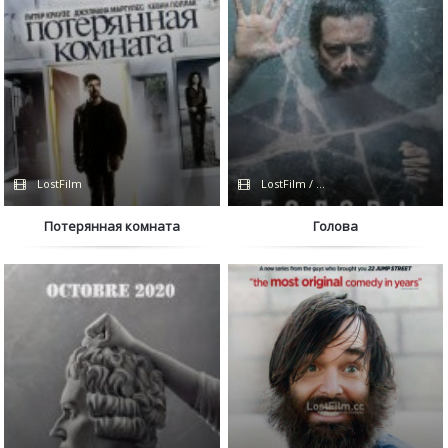
LostFilm
LostFilm / HBO
Потерянная комната
Голова