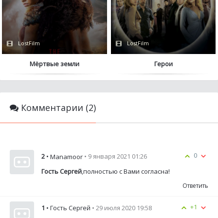
LostFilm
LostFilm
Мёртвые земли
Герои
Комментарии (2)
0
2
•
• 9 января 2021 01:26
Manamoor
Гость Сергей
,полностью с Вами согласна!
Ответить
+1
1
• Гость Сергей
• 29 июля 2020 19:58