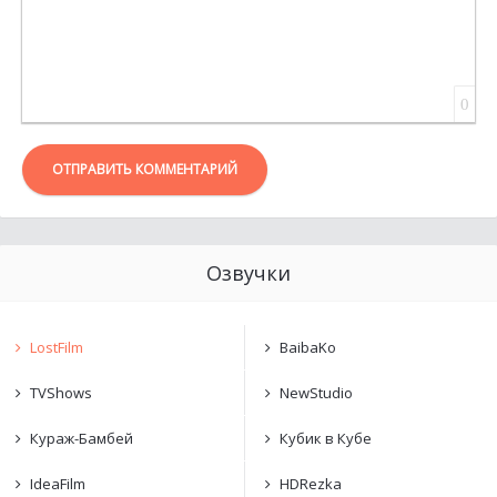
0
ОТПРАВИТЬ КОММЕНТАРИЙ
Озвучки
LostFilm
BaibaKo
TVShows
NewStudio
Кураж-Бамбей
Кубик в Кубе
IdeaFilm
HDRezka