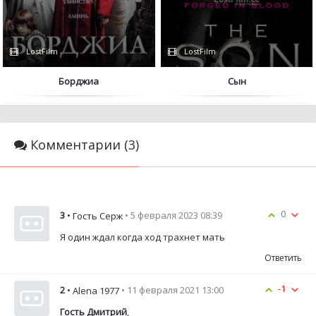
LostFilm
LostFilm
Борджиа
Сын
Комментарии (3)
0
3
•
• 5 февраля 2023 08:39
Гость Серж
Я один ждал когда ход трахнет мать
Ответить
-1
2
•
• 11 февраля 2021 13:00
Alena 1977
Гость Дмитрий
,