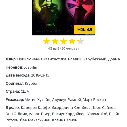
6.9
4.3
из 5
/
30
человек
Жанр:
Приключения, Фантастика, Боевик, Зарубежный, Драма
Перевод:
LostFilm
Дата выхода:
2018-03-15
Оригинал:
Krypton
Страна:
США
Режиссер:
Метин Хусейн, Джулиус Рамсей, Марк Роскин
В ролях:
Камерон Каффе, Джорджина Кэмпбелл, Шон Сайпос,
Энн Огбомо, Аарон Пьер, Расмус Хардайкер, Уоллис Дэй, Блейк
Ритсон, Йен Макэлхинни, Колин Сэлмон