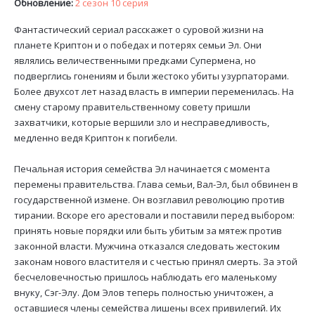
Обновление:
2 сезон 10 серия
Фантастический сериал расскажет о суровой жизни на
планете Криптон и о победах и потерях семьи Эл. Они
являлись величественными предками Супермена, но
подверглись гонениям и были жестоко убиты узурпаторами.
Более двухсот лет назад власть в империи переменилась. На
смену старому правительственному совету пришли
захватчики, которые вершили зло и несправедливость,
медленно ведя Криптон к погибели.
Печальная история семейства Эл начинается с момента
перемены правительства. Глава семьи, Вал-Эл, был обвинен в
государственной измене. Он возглавил революцию против
тирании. Вскоре его арестовали и поставили перед выбором:
принять новые порядки или быть убитым за мятеж против
законной власти. Мужчина отказался следовать жестоким
законам нового властителя и с честью принял смерть. За этой
бесчеловечностью пришлось наблюдать его маленькому
внуку, Сэг-Элу. Дом Элов теперь полностью уничтожен, а
оставшиеся члены семейства лишены всех привилегий. Их