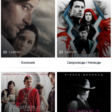
LostFilm
LostFilm
Колония
Сверхлюди / Нелюди