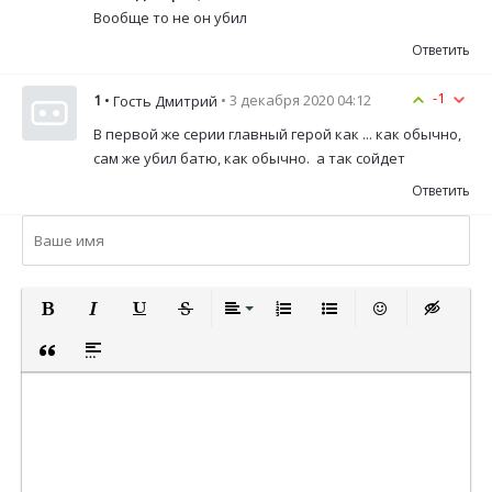
Вообще то не он убил
Ответить
-1
1
•
• 3 декабря 2020 04:12
Гость Дмитрий
В первой же серии главный герой как ... как обычно,
сам же убил батю, как обычно. а так сойдет
Ответить
ПОЛУЖИРНЫЙ
КУРСИВ
ПОДЧЕРКНУТЫЙ
ЗАЧЕРКНУТЫЙ
ВЫРАВНИВАНИЕ
НУМЕРОВАННЫЙ СПИСОК
МАРКИРОВАННЫЙ СП
ВСТАВИТЬ СМА
ВСТАВКА 
ВСТАВКА ЦИТАТЫ
ВСТАВКА СПОЙЛЕРА