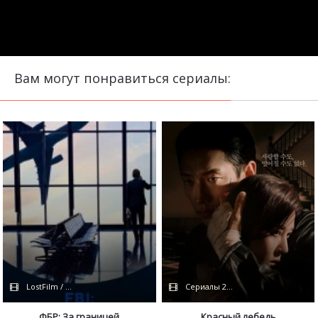
Вам могут понравиться сериалы:
LostFilm / Сериалы 2021
Сериалы 2024 / TVShows / Дубляж 
ФБР: За границей
Красный лебедь