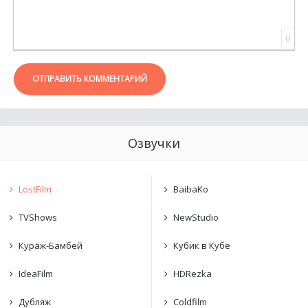
0
ОТПРАВИТЬ КОММЕНТАРИЙ
Озвучки
LostFilm
BaibaKo
TVShows
NewStudio
Кураж-Бамбей
Кубик в Кубе
IdeaFilm
HDRezka
Дубляж
Coldfilm