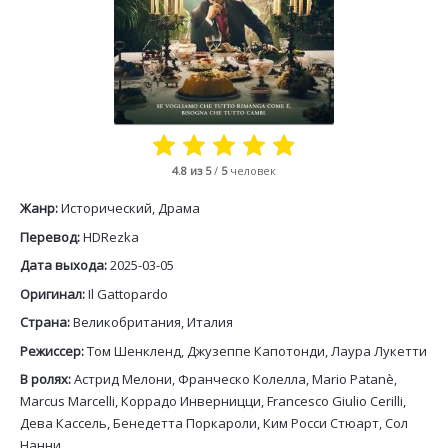
4.8
из 5
/
5
человек
Жанр:
Исторический, Драма
Перевод:
HDRezka
Дата выхода:
2025-03-05
Оригинал:
Il Gattopardo
Страна:
Великобритания, Италия
Режиссер:
Том Шенкленд, Джузеппе Капотонди, Лаура Лукетти
В ролях:
Астрид Мелони, Франческо Колелла, Mario Patanè,
Marcus Marcelli, Коррадо Инверницци, Francesco Giulio Cerilli,
Дева Кассель, Бенедетта Поркароли, Ким Росси Стюарт, Сол
Нанни