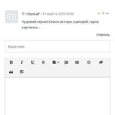
0
1
•
• 31 марта 2025 20:43
OlenkaP
Чудовий серіал! Класні актори, сценарій, гарна
картинка…
Ответить
ПОЛУЖИРНЫЙ
КУРСИВ
ПОДЧЕРКНУТЫЙ
ЗАЧЕРКНУТЫЙ
ВЫРАВНИВАНИЕ
НУМЕРОВАННЫЙ СПИСОК
МАРКИРОВАННЫЙ СП
ВСТАВИТЬ СМА
ВСТАВКА 
ВСТАВКА ЦИТАТЫ
ВСТАВКА СПОЙЛЕРА