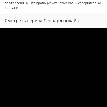
возлюбленным. Это провоцирует новые козни соперников. ©
StudioHD
Смотреть сериал Леопард онлайн