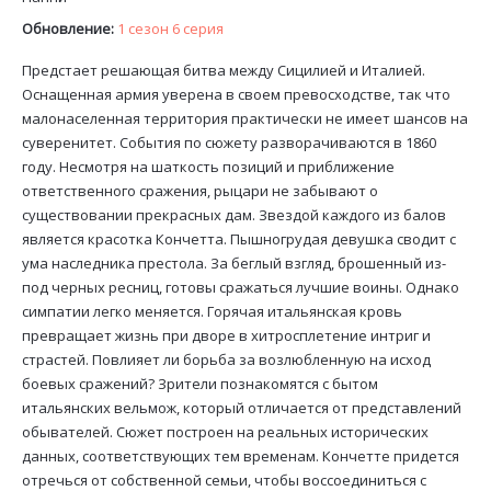
Обновление:
1 сезон 6 серия
Предстает решающая битва между Сицилией и Италией.
Оснащенная армия уверена в своем превосходстве, так что
малонаселенная территория практически не имеет шансов на
суверенитет. События по сюжету разворачиваются в 1860
году. Несмотря на шаткость позиций и приближение
ответственного сражения, рыцари не забывают о
существовании прекрасных дам. Звездой каждого из балов
является красотка Кончетта. Пышногрудая девушка сводит с
ума наследника престола. За беглый взгляд, брошенный из-
под черных ресниц, готовы сражаться лучшие воины. Однако
симпатии легко меняется. Горячая итальянская кровь
превращает жизнь при дворе в хитросплетение интриг и
страстей. Повлияет ли борьба за возлюбленную на исход
боевых сражений? Зрители познакомятся с бытом
итальянских вельмож, который отличается от представлений
обывателей. Сюжет построен на реальных исторических
данных, соответствующих тем временам. Кончетте придется
отречься от собственной семьи, чтобы воссоединиться с