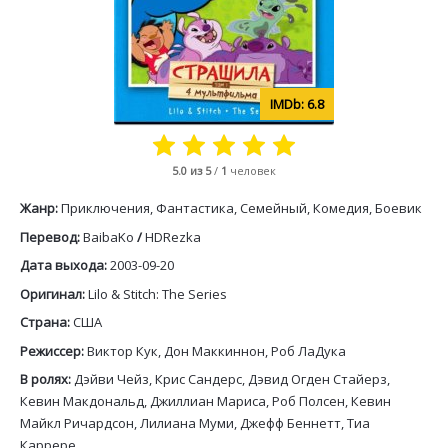
6.8
5.0
из 5
/
1
человек
Жанр:
Приключения, Фантастика, Семейный, Комедия, Боевик
Перевод:
BaibaKo
/
HDRezka
Дата выхода:
2003-09-20
Оригинал:
Lilo & Stitch: The Series
Страна:
США
Режиссер:
Виктор Кук, Дон Маккиннон, Роб ЛаДука
В ролях:
Дэйви Чейз, Крис Сандерс, Дэвид Огден Стайерз,
Кевин Макдональд, Джиллиан Мариса, Роб Полсен, Кевин
Майкл Ричардсон, Лилиана Муми, Джефф Беннетт, Тиа
Каррере