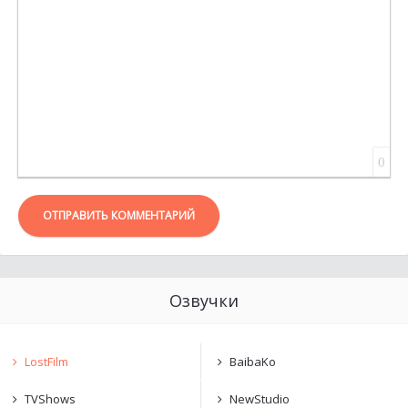
0
ОТПРАВИТЬ КОММЕНТАРИЙ
Озвучки
LostFilm
BaibaKo
TVShows
NewStudio