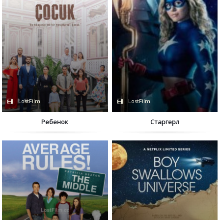
LostFilm
LostFilm
Ребенок
Старгерл