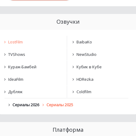
Озвучки
LostFilm
BaibaKo
TVShows
NewStudio
Кураж-Бамбей
Кубик в Кубе
IdeaFilm
HDRezka
Дубляж
Coldfilm
Сериалы 2026
Сериалы 2025
Платформа