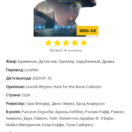
6.8
5.0
из 5
/
4
человека
Жанр:
Криминал, Детектив, Триллер, Зарубежный, Драма
Перевод:
LostFilm
Дата выхода:
2020-01-10
Оригинал:
Lincoln Rhyme: Hunt for the Bone Collector
Страна:
США
Режиссер:
Гэри Фледер, Джон Эмиел, Брэд Андерсон
В ролях:
Расселл Хорнсби, Ариэль Кеббел, Рослин Рафф, Рамсес
Хименес, Брук Лайонс, Тейт Эллингтон, Брайан Ф. О’Бирн,
Майкл Империоли, Клэр Коффи, Тони Сайпресс