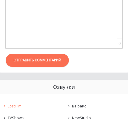
0
ОТПРАВИТЬ КОММЕНТАРИЙ
Озвучки
LostFilm
BaibaKo
TVShows
NewStudio