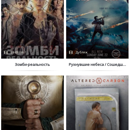
LostFilm / Netflix
Дубляж
Зомби-реальность
Рухнувшие небеса / Сошедшие с