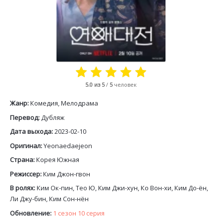
5.0
из 5
/
5
человек
Жанр:
Комедия, Мелодрама
Перевод:
Дубляж
Дата выхода:
2023-02-10
Оригинал:
Yeonaedaejeon
Страна:
Корея Южная
Режиссер:
Ким Джон-гвон
В ролях:
Ким Ок-пин, Тео Ю, Ким Джи-хун, Ко Вон-хи, Ким До-ён,
Ли Джу-бин, Ким Сон-нён
Обновление:
1 сезон 10 серия