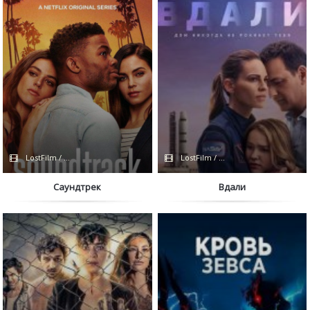
LostFilm / Netflix
LostFilm / Netflix
Саундтрек
Вдали