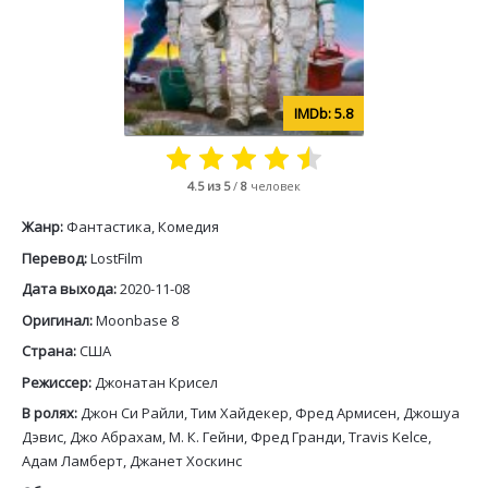
5.8
4.5
из 5
/
8
человек
Жанр:
Фантастика, Комедия
Перевод:
LostFilm
Дата выхода:
2020-11-08
Оригинал:
Moonbase 8
Страна:
США
Режиссер:
Джонатан Крисел
В ролях:
Джон Си Райли, Тим Хайдекер, Фред Армисен, Джошуа
Дэвис, Джо Абрахам, М. К. Гейни, Фред Гранди, Travis Kelce,
Адам Ламберт, Джанет Хоскинс