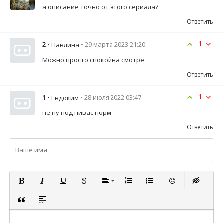
а описание точно от этого сериала?
Ответить
-1
2
•
• 29 марта 2023 21:20
Павлина
Можно просто спокойна смотре
Ответить
-1
1
•
• 28 июля 2022 03:47
Евдоким
не ну под пивас норм
Ответить
ПОЛУЖИРНЫЙ
КУРСИВ
ПОДЧЕРКНУТЫЙ
ЗАЧЕРКНУТЫЙ
ВЫРАВНИВАНИЕ
НУМЕРОВАННЫЙ СПИСОК
МАРКИРОВАННЫЙ СП
ВСТАВИТЬ СМА
ВСТАВКА 
ВСТАВКА ЦИТАТЫ
ВСТАВКА СПОЙЛЕРА