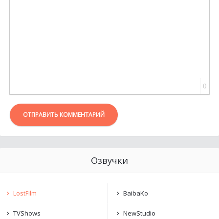
0
ОТПРАВИТЬ КОММЕНТАРИЙ
Озвучки
LostFilm
BaibaKo
TVShows
NewStudio