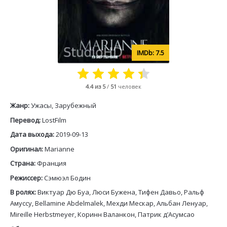
7.5
4.4
из 5
/
51
человек
Жанр:
Ужасы, Зарубежный
Перевод:
LostFilm
Дата выхода:
2019-09-13
Оригинал:
Marianne
Страна:
Франция
Режиссер:
Сэмюэл Бодин
В ролях:
Виктуар Дю Буа, Люси Бужена, Тифен Давьо, Ральф
Амуссу, Bellamine Abdelmalek, Мехди Мескар, Альбан Ленуар,
Mireille Herbstmeyer, Коринн Валанкон, Патрик д’Асумсао