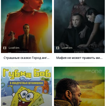
LostFilm
LostFilm
Страшные сказки: Город ангелов
Мафия не может править миром