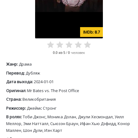
8.7
0.0
из 5
/
0
человек
Жанр:
Драма
Перевод:
Дубляж
Дата выхода:
2024-01-01
Оригинал:
Mr Bates vs. The Post Office
Страна:
Великобритания
Режиссер:
Джеймс Стронг
В ролях:
Тоби Джонс, Моника Долан, Джули Хесмондал, Уилл
Меллор, Эми Натталл, Сьюзэн Браун, Ифан Хью Дэфидд, Конор
Маллен, Шон Дули, Иэн Харт