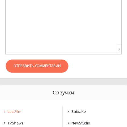
0
ОТПРАВИТЬ КОММЕНТАРИЙ
Озвучки
LostFilm
BaibaKo
TVShows
NewStudio