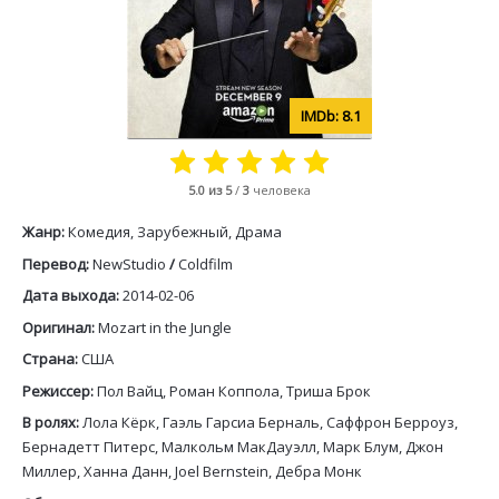
8.1
5.0
из 5
/
3
человека
Жанр:
Комедия, Зарубежный, Драма
Перевод:
NewStudio
/
Coldfilm
Дата выхода:
2014-02-06
Оригинал:
Mozart in the Jungle
Страна:
США
Режиссер:
Пол Вайц, Роман Коппола, Триша Брок
В ролях:
Лола Кёрк, Гаэль Гарсиа Берналь, Саффрон Берроуз,
Бернадетт Питерс, Малкольм МакДауэлл, Марк Блум, Джон
Миллер, Ханна Данн, Joel Bernstein, Дебра Монк