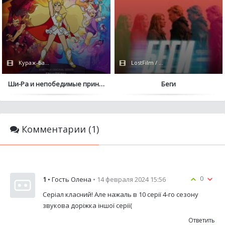
Кураж-Бамбей / IdeaFilm
LostFilm / HBO
Ши-Ра и непобедимые принцессы
Беги
Комментарии (1)
0
1
• Гость Олена
• 14 февраля 2024 15:56
Серіал класний! Але нажаль в 10 серії 4-го сезону
звукова доріжка іншої серії(
Ответить