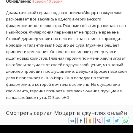
Обновление:
4 сезон 10 серия
Драматический сериал под названием «Моцарт в джунглях»
раскрывает все закулисье одного американского
филармонического оркестра. Главные события развиваются в
Нью-Йорке. Филармония переживает не простые времена.
Старый дирижер уходит на пенсию, а на его место приходит
молодой и талантливый Родриго де Суза. Мужчина решает
привнести изменения. Он постоянно меняет репертуар и
ищет новых солистов. Главная героиня по имени Хейли играет
на гобое и получает от своей подруги сообщение, что новый
дирижер проводит прослушивание. Девушка бросает все свои
дела и приезжает в Нью-Йорк. Она попадает в состав
филармонии, о которой мечтала всю жизнь. Но осуществив
свою мечту, героиня познает и все злоключения, ждущие ее
на дальнейшем пути. ©
StudioHD
Смотреть сериал Моцарт в джунглях онлайн