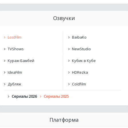
Озвучки
LostFilm
BaibaKo
TVShows
NewStudio
Кураж-Бамбей
Кубик в Кубе
IdeaFilm
HDRezka
Дубляж
Coldfilm
Сериалы 2026
Сериалы 2025
Платформа