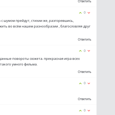
Ответить
0
а с шумом прейдут, стихии же, разгоревшись,
м жить во всём нашем разнообразии , благословляя друг
Ответить
0
данные повороты сюжета. прекрасная игра всех
такого умного фильма.
Ответить
0
Ответить
0