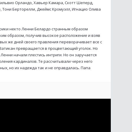
Сильвио Орландо, Хавьер Камара, Скотт Шеперд,
, Тони Берторелли, Джеймс Кромуэлл, Игнацио Олива
рики некто Ленни Белардо странным образом
аким образом, получив высокое расположение и взяв
рвых же дней своего правления переворачивает все с
 Ватикан превращается в процветающий уголок. Но
 Ленни начали плестись интриги. Но он заручается
ления кардиналов. Те рассчитывали через него
ных, но их надежда так и не оправдалась. Папа