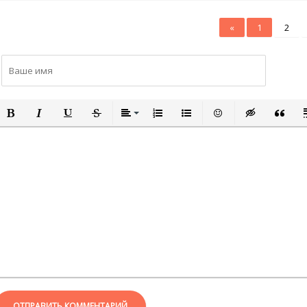
«
1
2
ПОЛУЖИРНЫЙ
КУРСИВ
ПОДЧЕРКНУТЫЙ
ЗАЧЕРКНУТЫЙ
ВЫРАВНИВАНИЕ
НУМЕРОВАННЫЙ СПИСОК
МАРКИРОВАННЫЙ СПИСО
ВСТАВИТЬ СМАЙЛИ
ВСТАВКА СКР
ВСТАВК
В
ОТПРАВИТЬ КОММЕНТАРИЙ