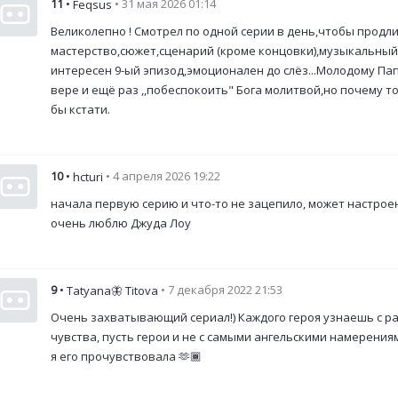
11
•
• 31 мая 2026 01:14
Feqsus
Великолепно ! Смотрел по одной серии в день,чтобы продли
мастерство,сюжет,сценарий (кроме концовки),музыкальный ф
интересен 9-ый эпизод,эмоционален до слёз...Молодому Па
вере и ещё раз ,,побеспокоить" Бога молитвой,но почему т
бы кстати.
10
•
• 4 апреля 2026 19:22
hcturi
начала первую серию и что-то не зацепило, может настрое
очень люблю Джуда Лоу
9
•
• 7 декабря 2022 21:53
Tatyana🦋 Titova
Очень захватывающий сериал!) Каждого героя узнаешь с р
чувства, пусть герои и не с самыми ангельскими намерениям
я его прочувствовала 🫶🏾