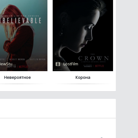
ewStudio
LostFilm
Невероятное
Корона