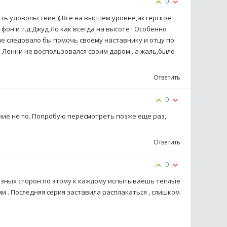
0
ть удовольствие )).Всё на высшем уровне,актёрское
он и т.д.Джуд Ло как всегда на высоте ! Особенно
пе следовало бы помочь своему наставнику и отцу по
о Ленни не воспользовался своим даром...а жаль,было
Ответить
0
ние не то. Попробую пересмотреть позже еще раз,
Ответить
0
азных сторон по этому к каждому испытываешь теплые
и . Последняя серия заставила расплакаться , слишком