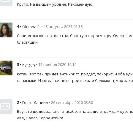
Круто. На высшем уровне. Рекомендую.
4
•
• 13 августа 2021 05:38
Oksana E.
Сериал высокого качества. Советую к просмотру. Очень э
блестящий.
3
•
• 15 ноября 2020 14:14
nyrgun
кстаи, вот так придет антихрист. придет, покорит, и объеди
нац.языки. И когда начнет строить храм Соломона, мир зак
2
• Гость Даниил
• 26 сентября 2020 03:30
Воу, это шедеврально: спасибо, я насладился каждым кусочк
Аве, Паоло Соррентино!