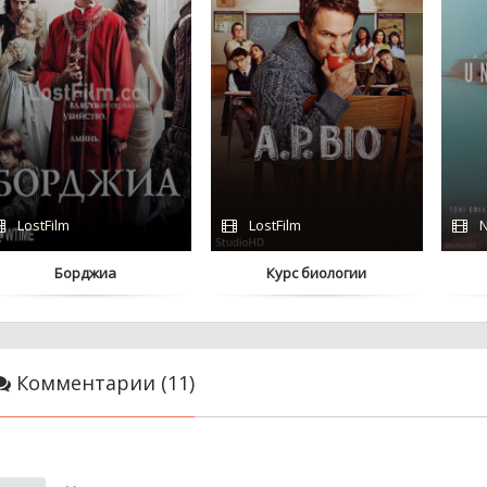
LostFilm
LostFilm
N
Борджиа
Курс биологии
Комментарии (11)