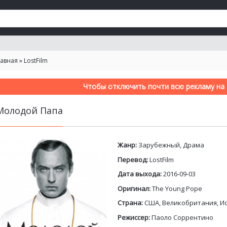
лавная
»
LostFilm
Чтобы отключить почти всю рекламу на с
Молодой Папа
Жанр:
Зарубежный, Драма
Перевод:
LostFilm
Дата выхода:
2016-09-03
Оригинал:
The Young Pope
Страна:
США, Великобритания, И
Режиссер:
Паоло Соррентино