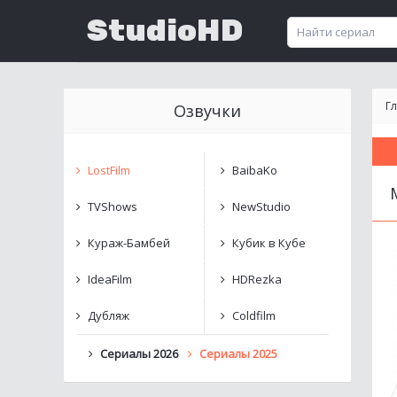
StudioHD
Г
Озвучки
LostFilm
BaibaKo
TVShows
NewStudio
Кураж-Бамбей
Кубик в Кубе
IdeaFilm
HDRezka
Дубляж
Coldfilm
Сериалы 2026
Сериалы 2025