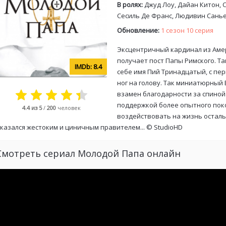
В ролях:
Джуд Лоу, Дайан Китон, 
Сесиль Де Франс, Людивин Санье
Обновление:
1 сезон 10 серия
Эксцентричный кардинал из Аме
получает пост Папы Римского. Т
8.4
себе имя Пий Тринадцатый, с пе
ног на голову. Так миниатюрный
взамен благодарности за спиной
поддержкой более опытного поко
4.4
из 5
/
200
человек
воздействовать на жизнь осталь
казался жестоким и циничным правителем... ©
StudioHD
Смотреть сериал Молодой Папа онлайн