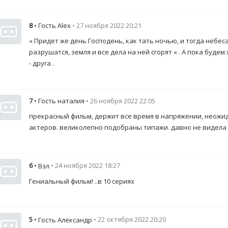
8
• Гость Alex
• 27 ноября 2022 20:21
« Придет же день Господень, как тать ночью, и тогда небес
разрушатся, земля и все дела на ней сгорят « . А пока буде
- друга .
7
• Гость наталия
• 26 ноября 2022 22:05
прекрасный фильм, держит все время в напряжении, неожи
актеров. великолепно подобраны типажи. давно не видела 
6
•
• 24 ноября 2022 18:27
Вэл
Гениальный фильм! ..в 10 сериях
5
•
• 22 октября 2022 20:20
Гость Александр