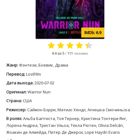
6.9
4.4
из 5
/
111
человек
Жанр:
Фэнтези, Боевик, Драма
Перевод:
LostFilm
Дата выхода:
2020-07-02
Оригинал:
Warrior Nun
Страна:
США
Режиссер:
Саймон Бэрри, Матиас Хендл, Агнешка Смочиньска
В ролях:
Альба Баптиста, Тоя Тернер, Кристина Тонтери-Янг,
Лорена Андреа, Тристан Ульоа, Текла Рютен, Olivia Delcán,
Жоакин де Алмейда, Питер Де Джерси, Lope Haydn Evans