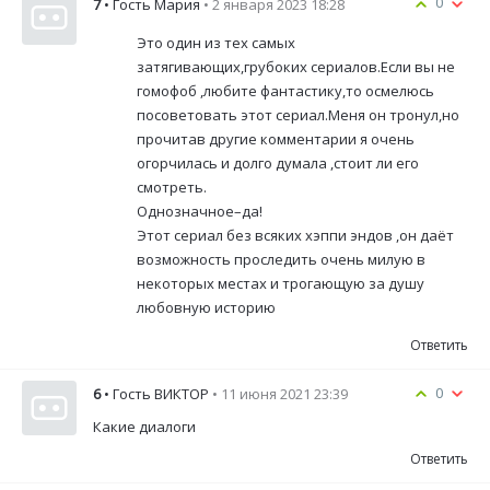
0
7
• Гость Мария
• 2 января 2023 18:28
Это один из тех самых
затягивающих,грубоких сериалов.Если вы не
гомофоб ,любите фантастику,то осмелюсь
посоветовать этот сериал.Меня он тронул,но
прочитав другие комментарии я очень
огорчилась и долго думала ,стоит ли его
смотреть.
Однозначное–да!
Этот сериал без всяких хэппи эндов ,он даёт
возможность проследить очень милую в
некоторых местах и трогающую за душу
любовную историю
Ответить
0
6
• Гость ВИКТОР
• 11 июня 2021 23:39
Какие диалоги
Ответить