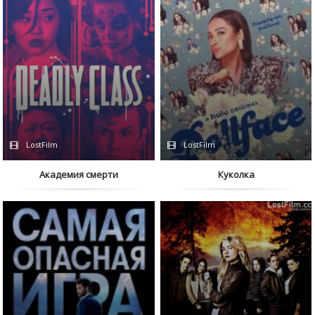
LostFilm
LostFilm
Академия смерти
Куколка