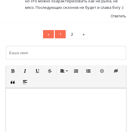
но это можно охарактеризовать как не рыба, не
мясо. Последующих сезонов не будет и слава богу :)
Ответить
«
1
2
»
ПОЛУЖИРНЫЙ
КУРСИВ
ПОДЧЕРКНУТЫЙ
ЗАЧЕРКНУТЫЙ
ВЫРАВНИВАНИЕ
НУМЕРОВАННЫЙ СПИСОК
МАРКИРОВАННЫЙ СП
ВСТАВИТЬ СМА
ВСТАВКА 
ВСТАВКА ЦИТАТЫ
ВСТАВКА СПОЙЛЕРА