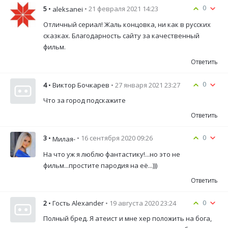
0
5
•
• 21 февраля 2021 14:23
aleksanei
Отличный сериал! Жаль концовка, ни как в русских
сказках. Благодарность сайту за качественный
фильм.
Ответить
0
4
• Виктор Бочкарев
• 27 января 2021 23:27
Что за город подскажите
Ответить
0
3
•
• 16 сентября 2020 09:26
Милая-
На что уж я люблю фантастику!...но это не
фильм...простите пародия на её...)))
Ответить
0
2
• Гость Alexander
• 19 августа 2020 23:24
Полный бред. Я атеист и мне хер положить на бога,