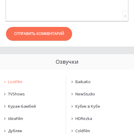
0
ОТПРАВИТЬ КОММЕНТАРИЙ
Озвучки
LostFilm
BaibaKo
TVShows
NewStudio
Кураж-Бамбей
Кубик в Кубе
IdeaFilm
HDRezka
Дубляж
Coldfilm