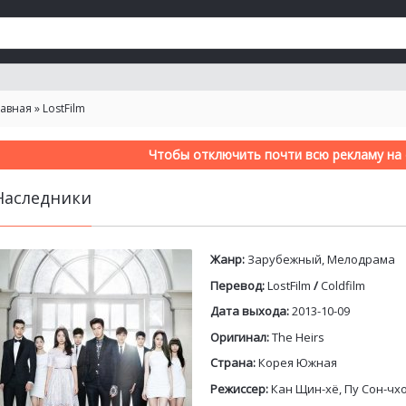
лавная
»
LostFilm
Чтобы отключить почти всю рекламу на с
Наследники
Жанр:
Зарубежный, Мелодрама
Перевод:
LostFilm
/
Coldfilm
Дата выхода:
2013-10-09
Оригинал:
The Heirs
Страна:
Корея Южная
Режиссер:
Кан Щин-хё, Пу Сон-чх