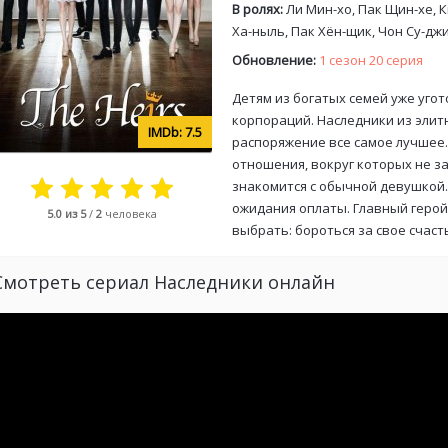
В ролях:
Ли Мин-хо, Пак Щин-хе, К
Ха-ныль, Пак Хён-щик, Чон Су-дж
Обновление:
1 сезон 20 серия
Детям из богатых семей уже уго
корпораций. Наследники из элит
7.5
распоряжение все самое лучшее.
отношения, вокруг которых не з
знакомится с обычной девушкой.
ожидания оплаты. Главный геро
5.0
из 5
/
2
человека
выбрать: бороться за свое счаст
Смотреть сериал Наследники онлайн