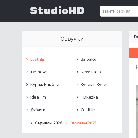
StudioHD
Г
Озвучки
LostFilm
BaibaKo
TVShows
NewStudio
Кураж-Бамбей
Кубик в Кубе
IdeaFilm
HDRezka
Дубляж
Coldfilm
Сериалы 2026
Сериалы 2025