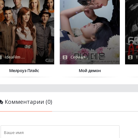
IdeaFilm / Coldfilm
Сериалы 2023 / Дубляж
T
Мелроуз Плэйс
Мой демон
Комментарии (0)