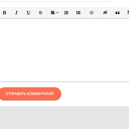
ПОЛУЖИРНЫЙ
КУРСИВ
ПОДЧЕРКНУТЫЙ
ЗАЧЕРКНУТЫЙ
ВЫРАВНИВАНИЕ
НУМЕРОВАННЫЙ СПИСОК
МАРКИРОВАННЫЙ СПИСО
ВСТАВИТЬ СМАЙЛИ
ВСТАВКА СКР
ВСТАВК
В
ОТПРАВИТЬ КОММЕНТАРИЙ