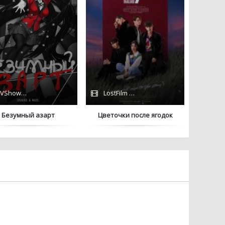
VShows / Кубик в Кубе
LostFilm / HDRezka / Coldfilm
Безумный азарт
Цветочки после ягодок