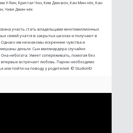
им У-бин, Кристал Чон, Ким Джи-вон, Кан Мин-хёк, Кан
ин, Чхве Джин-хёк
тована участь стать владельцами многомиллионных
ных семей учатся в закрытых школах и получают в
 Однако им незнакомы искренние чувства и
амешаны деньги. Сын миллиардера случайно
 Она небогата. Умеет сопереживать, помогая без
й впервые встречает любовь. Парню необходимо
ье или пойти на поводу у родителей. ©
StudioHD