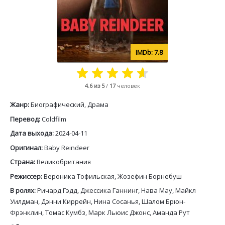
7.8
4.6
из 5
/
17
человек
Жанр:
Биографический, Драма
Перевод:
Coldfilm
Дата выхода:
2024-04-11
Оригинал:
Baby Reindeer
Страна:
Великобритания
Режиссер:
Вероника Тофильская, Жозефин Борнебуш
В ролях:
Ричард Гэдд, Джессика Ганнинг, Нава Мау, Майкл
Уилдман, Дэнни Киррейн, Нина Сосанья, Шалом Брюн-
Фрэнклин, Томас Кумбз, Марк Льюис Джонс, Аманда Рут