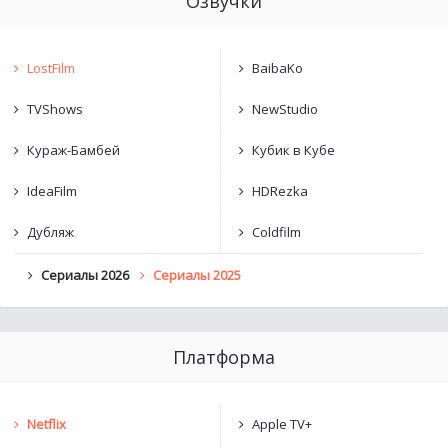
Озвучки
LostFilm
BaibaKo
TVShows
NewStudio
Кураж-Бамбей
Кубик в Кубе
IdeaFilm
HDRezka
Дубляж
Coldfilm
Сериалы 2026
Сериалы 2025
Платформа
Netflix
Apple TV+