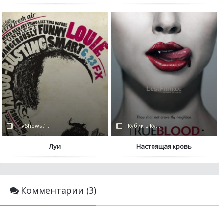
TVShows / Coldfilm
Кубик в Кубе / Дубляж / HBO
Луи
Настоящая кровь
Комментарии (3)