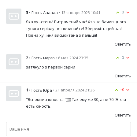
0
3
• Гость Аааааа
• 13 января 2025 10:41
Яка ху...єтень! Витрачений час! Хто не бачив цього
тупого серіалу-не починайте! Збережіть цей час!
Повна ху...йня висмоктана з пальця!
Ответить
0
2
• Гость марго
• 6 мая 2024 23:35
затянуло з первой серии
Ответить
-3
1
•
• 21 апреля 2024 21:26
Гость Юра
"Вспомнив юность.."))))) Так ему же 30, а не 70. Это и
есть юность.
Ответить