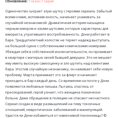
Обновление:
1 сезон 7 серия
Одиночество сыграет злую шутку с героями сериала. Забытый
всеми комик, вспомнив юность, начинает ухаживать за
случайной незнакомкой. Драматичная история насыщена
черным юмором и злыми шутками, которые характерны для
юмориста, утратившего востребованность. Дони работает в
баре. Тридцатилетний холостяк не теряет надежд выступать
на большой сцене с собственными комическими номерами.
Убеждая себя в собственной исключительности, он проживает
в квартире с матерью своей бывшей девушки. Это не мешает
ему иметь высокую самооценку и зло шутить над клиентами
бара. Угостив случайную незнакомку, он наживает себе новую
проблему. Марта принимает это за флирт и начинает
приходить в бар каждый день. Со временем на почте у Дони
появляются любовные письма. Пытаясь спастись от
преследований, герой узнает, что женщина психически
больна. Даже обращение в полицию не спасают несчастного.
Сериал создан в виде размышлений на тему токсичных
отношений, невротических заболеваний и манипуляций.
Удастся ли Дони избавиться от навязчивой поклонницы? ©