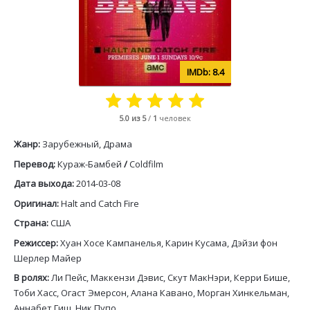
8.4
5.0
из 5
/
1
человек
Жанр:
Зарубежный, Драма
Перевод:
Кураж-Бамбей
/
Coldfilm
Дата выхода:
2014-03-08
Оригинал:
Halt and Catch Fire
Страна:
США
Режиссер:
Хуан Хосе Кампанелья, Карин Кусама, Дэйзи фон
Шерлер Майер
В ролях:
Ли Пейс, Маккензи Дэвис, Скут МакНэри, Керри Бише,
Тоби Хасс, Огаст Эмерсон, Алана Кавано, Морган Хинкельман,
Аннабет Гиш, Ник Пупо