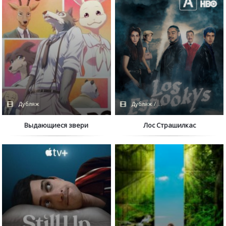
Дубляж
Дубляж / HBO
Выдающиеся звери
Лос Страшилкас