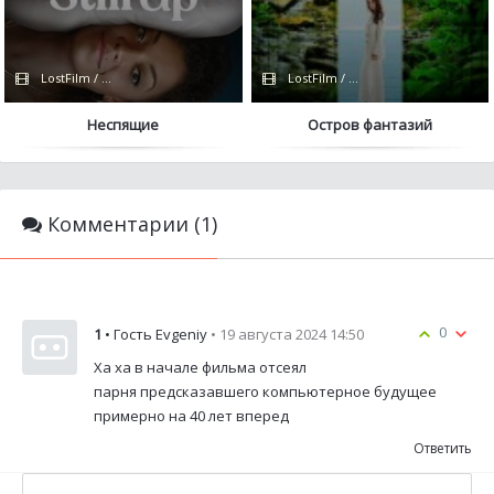
LostFilm / Сериалы 2023 / Кубик в Кубе / Apple TV+
LostFilm / Сериалы 2021 / FOX
Неспящие
Остров фантазий
Комментарии (1)
0
1
• Гость Evgeniy
• 19 августа 2024 14:50
Ха ха в начале фильма отсеял
парня предсказавшего компьютерное будущее
примерно на 40 лет вперед
Ответить