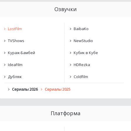
Озвучки
LostFilm
BaibaKo
TVShows
NewStudio
Кураж-Бамбей
Кубик в Кубе
IdeaFilm
HDRezka
Дубляж
Coldfilm
Сериалы 2026
Сериалы 2025
Платформа