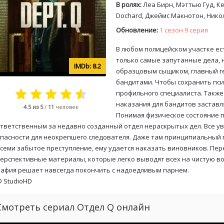
В ролях:
Леа Бирн, Мэттью Гуд, К
Dochard, Джеймс Макнотон, Нико
Обновление:
1 сезон 9 серия
В любом полицейском участке ес
только самые запутанные дела, 
8.2
образцовым сыщиком, главный ге
бандитами. Чтобы сохранить пс
профильного специалиста. Также
наказания для бандитов заставл
4.5
из 5
/
11
человек
Понимая физическое состояние 
тветственным за недавно созданный отдел нераскрытых дел. Все ув
пасности для неокрепшего следователя. Даже там принципиальный 
семи забытое преступление, ему удается наказать виновников. Пер
ерспективные материалы, которые легко выводят всех на чистую во
афия решает навсегда покончить с надоедливым парнем.
©
StudioHD
Смотреть сериал Отдел Q онлайн