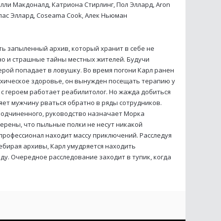
елли Макдоналд, Катриона Стирлинг, Пол Эллард, Aron
лас Эллард, Coseama Cook, Алек Ньюман
ть запыленный архив, который хранит в себе не
но и страшные тайны местных жителей. Будучи
рой попадает в ловушку. Во время погони Карл ранен
ихическое здоровье, он вынужден посещать терапию у
 с героем работает реабилитолог. Но жажда добиться
яет мужчину рваться обратно в ряды сотрудников.
подчиненного, руководство назначает Морка
ерены, что пыльные полки не несут никакой
профессионал находит массу приключений. Расследуя
ебирая архивы, Карл умудряется находить
ду. Очередное расследование заходит в тупик, когда