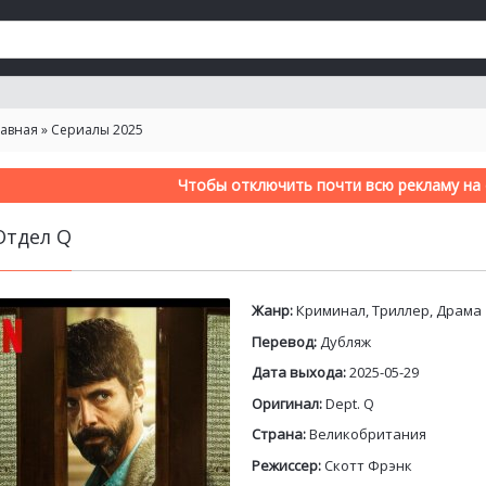
лавная
»
Сериалы 2025
Чтобы отключить почти всю рекламу на с
Отдел Q
Жанр:
Криминал, Триллер, Драма
Перевод:
Дубляж
Дата выхода:
2025-05-29
Оригинал:
Dept. Q
Страна:
Великобритания
Режиссер:
Скотт Фрэнк