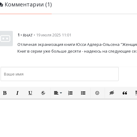
Комментарии (1)
1
•
• 19 июля 2025 11:01
RHAT
Отличная экранизация книги Юсси Адлера-Ольсена "Женщин
Книг в серии уже больше десяти - надеюсь на следующие с
ПОЛУЖИРНЫЙ
КУРСИВ
ПОДЧЕРКНУТЫЙ
ЗАЧЕРКНУТЫЙ
ВЫРАВНИВАНИЕ
НУМЕРОВАННЫЙ СПИСОК
МАРКИРОВАННЫЙ СПИСО
ВСТАВИТЬ СМАЙЛИ
ВСТАВКА СКР
ВСТАВК
В