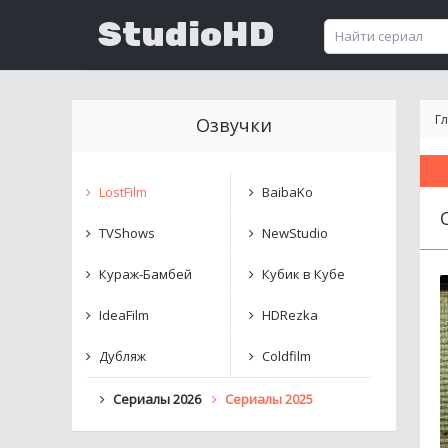
StudioHD
Г
Озвучки
LostFilm
BaibaKo
TVShows
NewStudio
Кураж-Бамбей
Кубик в Кубе
IdeaFilm
HDRezka
Дубляж
Coldfilm
Сериалы 2026
Сериалы 2025