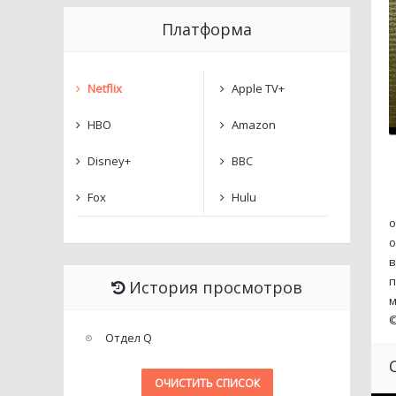
Платформа
Netflix
Apple TV+
HBO
Amazon
Disney+
BBC
Fox
Hulu
о
о
в
п
История просмотров
м
Отдел Q
ОЧИСТИТЬ СПИСОК