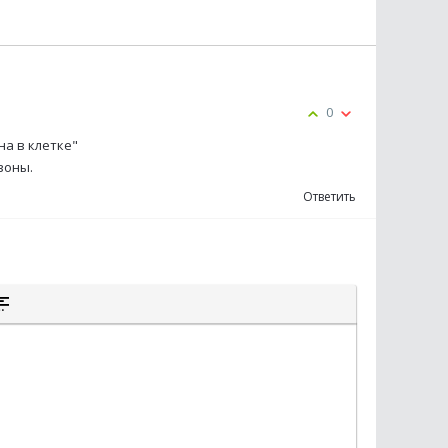
0
а в клетке"
езоны.
Ответить
К
К
ЫТОГО ТЕКСТА
А ЦИТАТЫ
СТАВКА СПОЙЛЕРА