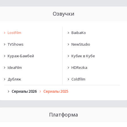
Озвучки
LostFilm
BaibaKo
TVShows
NewStudio
Кураж-Бамбей
Кубик в Кубе
IdeaFilm
HDRezka
Дубляж
Coldfilm
Сериалы 2026
Сериалы 2025
Платформа