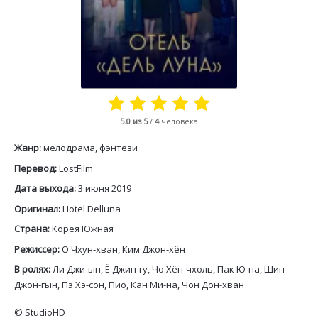
5.0
из 5
/
4
человека
Жанр:
мелодрама, фэнтези
Перевод:
LostFilm
Дата выхода:
3 июня 2019
Оригинал:
Hotel Delluna
Страна:
Корея Южная
Режиссер:
О Чхун-хван, Ким Джон-хён
В ролях:
Ли Джи-ын, Ё Джин-гу, Чо Хён-чхоль, Пак Ю-на, Щин
Джон-гын, Пэ Хэ-сон, Пио, Кан Ми-на, Чон Дон-хван
©
StudioHD