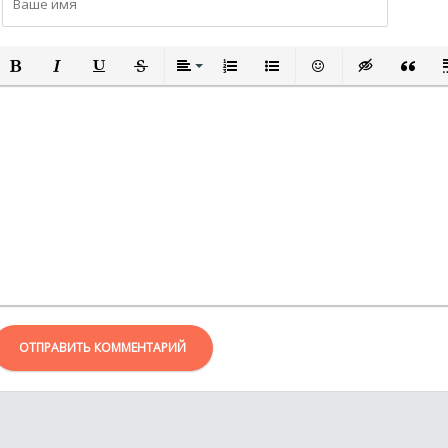
ПОЛУЖИРНЫЙ
КУРСИВ
ПОДЧЕРКНУТЫЙ
ЗАЧЕРКНУТЫЙ
ВЫРАВНИВАНИЕ
НУМЕРОВАННЫЙ СПИСОК
МАРКИРОВАННЫЙ СПИСО
ВСТАВИТЬ СМАЙЛИ
ВСТАВКА СКР
ВСТАВК
В
ОТПРАВИТЬ КОММЕНТАРИЙ