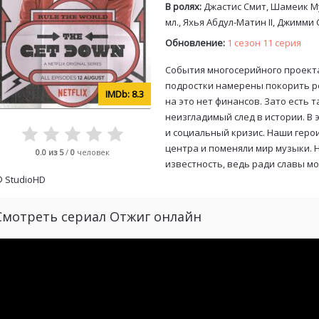
В ролях:
Джастис Смит, Шамеик Му
мл., Яхья Абдул-Матин II, Джимми
Обновление:
1 сезон 11 серия
События многосерийного проекта
подростки намерены покорить р
8.3
на это нет финансов. Зато есть 
неизгладимый след в истории. В
и социальный кризис. Наши герои
центра и поменяли мир музыки. 
0.0
из 5
/
0
человек
известность, ведь ради славы мо
©
StudioHD
Смотреть сериал Отжиг онлайн