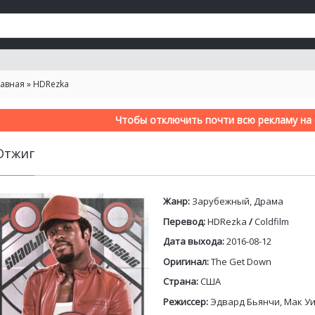
лавная
»
HDRezka
Чтобы отключить почти всю рекламу на с
Отжиг
Жанр:
Зарубежный, Драма
Перевод:
HDRezka
/
Coldfilm
Дата выхода:
2016-08-12
Оригинал:
The Get Down
Страна:
США
Режиссер:
Эдвард Бьянчи, Мак У