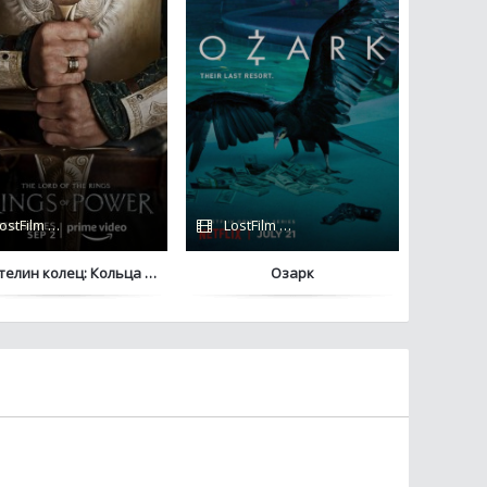
ostFilm / Сериалы 2022 / Сериалы 2024 / Amazon
LostFilm / Netflix
телин колец: Кольца власти
Озарк