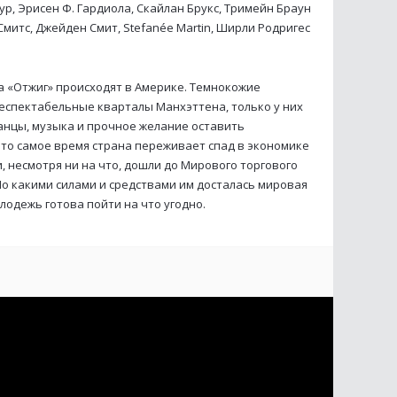
р, Эрисен Ф. Гардиола, Скайлан Брукс, Тримейн Браун
 Смитс, Джейден Смит, Stefanée Martin, Ширли Родригес
 «Отжиг» происходят в Америке. Темнокожие
еспектабельные кварталы Манхэттена, только у них
танцы, музыка и прочное желание оставить
 это самое время страна переживает спад в экономике
, несмотря ни на что, дошли до Мирового торгового
Но какими силами и средствами им досталась мировая
лодежь готова пойти на что угодно.