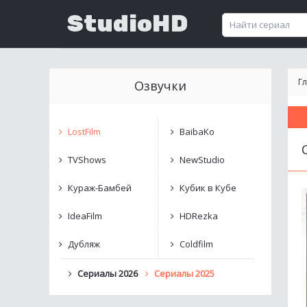
StudioHD
Г
Озвучки
LostFilm
BaibaKo
TVShows
NewStudio
Кураж-Бамбей
Кубик в Кубе
IdeaFilm
HDRezka
Дубляж
Coldfilm
Сериалы 2026
Сериалы 2025