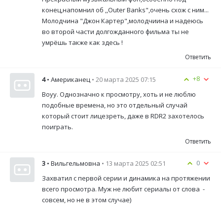
конец,напомнил об ,,Outer Banks",очень схож с ним...
Молодчина "Джон Картер",молодчиина и надеюсь
во второй части долгожданного фильма ты не
умрёшь также как здесь !
Ответить
+8
4
• Американец
• 20 марта 2025 07:15
Воуу. Однозначно к просмотру, хоть и не люблю
подобные времена, но это отдельный случай
который стоит лицезреть, даже в RDR2 захотелось
поиграть.
Ответить
0
3
• Вильгельмовна
• 13 марта 2025 02:51
Захватил с первой серии и динамика на протяжении
всего просмотра. Муж не любит сериалы от слова -
совсем, но не в этом случае)