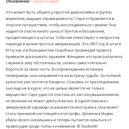
Обновление:
1 сезон 6 серия
Что может быть общего у простой домохозяйки и группы
мормонов, ищущих справедливость? Сара отправляется в
опасное путешествие, чтобы воссоединиться с мужем. Она
надеется спасти юного сына от бунтов и беззакония,
процветающего в штатах. События повествуют о непростом
периоде в жизни простых американцев. Это 1857 год. В штате
Юта, как и в большинстве подобных провинций правоту
привыкли доказывать оружием. Женщине, которая разлучена
с мужем в силу обстоятельств, сложно самостоятельно
бороться за свою честь. В сопровождении истинных
пилигримов, она направляется на встречу судьбе. За головой
красотки уже охотятся бандиты. Спасаясь от преследования,
она еще не в курсе, что их целью является не только
имущество. Саре удается спастись из лап злоумышленников,
но везение не может длиться вечно. В одной повозке с
американкой однажды оказывается иностранка. Она может
стать причиной настоящей катастрофы. Уроженка Индии
убила своего насильника и теперь пытается скрыться от
правосудия среди толпы кочевников. ©
StudioHD