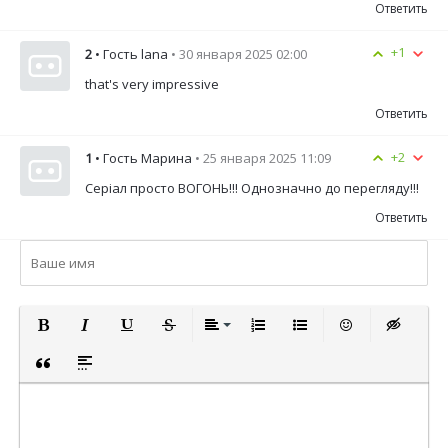
Ответить
+1
2
• Гость lana
• 30 января 2025 02:00
that's very impressive
Ответить
+2
1
• Гость Марина
• 25 января 2025 11:09
Серіал просто ВОГОНЬ!!! Однозначно до перегляду!!!
Ответить
ПОЛУЖИРНЫЙ
КУРСИВ
ПОДЧЕРКНУТЫЙ
ЗАЧЕРКНУТЫЙ
ВЫРАВНИВАНИЕ
НУМЕРОВАННЫЙ СПИСОК
МАРКИРОВАННЫЙ СП
ВСТАВИТЬ СМА
ВСТАВКА 
ВСТАВКА ЦИТАТЫ
ВСТАВКА СПОЙЛЕРА