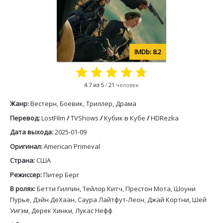
8.2
4.7
из 5
/
21
человек
Жанр:
Вестерн, Боевик, Триллер, Драма
Перевод:
LostFilm
/
TVShows
/
Кубик в Кубе
/
HDRezka
Дата выхода:
2025-01-09
Оригинал:
American Primeval
Страна:
США
Режиссер:
Питер Берг
В ролях:
Бетти Гилпин, Тейлор Китч, Престон Мота, Шоуни
Пурье, Дэйн ДеХаан, Саура Лайтфут-Леон, Джай Кортни, Шей
Уигэм, Дерек Хинки, Лукас Нефф