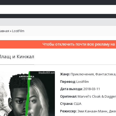
лавная
»
LostFilm
Чтобы отключить почти всю рекламу на с
Плащ и Кинжал
Жанр:
Приключения, Фантастика
Перевод:
LostFilm
Дата выхода:
2018-03-11
Оригинал:
Marvel's Cloak & Dagger
Страна:
США
Режиссер:
Эми Канаан Манн, Дже