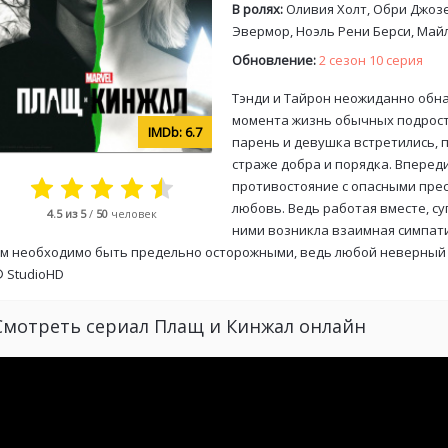
В ролях:
Оливия Холт, Обри Джозе
Эвермор, Ноэль Рени Берси, Май
Обновление:
2 сезон 10 серия
Тэнди и Тайрон неожиданно обна
момента жизнь обычных подрос
6.7
парень и девушка встретились, 
страже добра и порядка. Вперед
противостояние с опасными прес
любовь. Ведь работая вместе, су
4.5
из 5
/
50
человек
ними возникла взаимная симпати
м необходимо быть предельно осторожными, ведь любой неверный 
©
StudioHD
Смотреть сериал Плащ и Кинжал онлайн