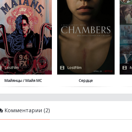
LostFilm
LostFilm
N
Майянцы / Майя МС
Сердце
Комментарии (2)