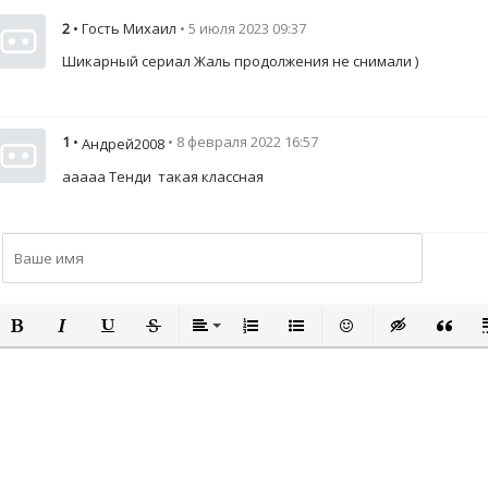
2
• Гость Михаил
• 5 июля 2023 09:37
Шикарный сериал Жаль продолжения не снимали )
1
•
• 8 февраля 2022 16:57
Андрей2008
ааааа Тенди такая классная
ПОЛУЖИРНЫЙ
КУРСИВ
ПОДЧЕРКНУТЫЙ
ЗАЧЕРКНУТЫЙ
ВЫРАВНИВАНИЕ
НУМЕРОВАННЫЙ СПИСОК
МАРКИРОВАННЫЙ СПИСО
ВСТАВИТЬ СМАЙЛИ
ВСТАВКА СКР
ВСТАВК
В