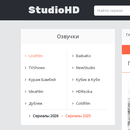
StudioHD
Г
Озвучки
LostFilm
BaibaKo
TVShows
NewStudio
Кураж-Бамбей
Кубик в Кубе
IdeaFilm
HDRezka
Дубляж
Coldfilm
Сериалы 2026
Сериалы 2025