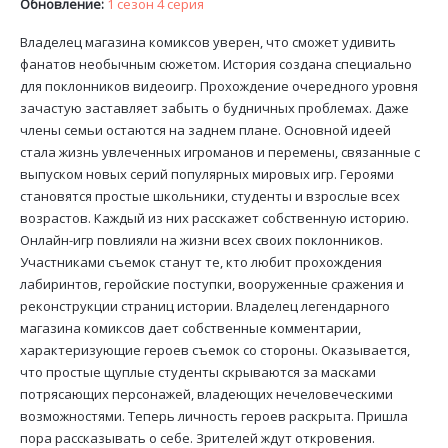
Обновление:
1 сезон 4 серия
Владелец магазина комиксов уверен, что сможет удивить
фанатов необычным сюжетом. История создана специально
для поклонников видеоигр. Прохождение очередного уровня
зачастую заставляет забыть о будничных проблемах. Даже
члены семьи остаются на заднем плане. Основной идеей
стала жизнь увлеченных игроманов и перемены, связанные с
выпуском новых серий популярных мировых игр. Героями
становятся простые школьники, студенты и взрослые всех
возрастов. Каждый из них расскажет собственную историю.
Онлайн-игр повлияли на жизни всех своих поклонников.
Участниками съемок станут те, кто любит прохождения
лабиринтов, геройские поступки, вооруженные сражения и
реконструкции страниц истории. Владелец легендарного
магазина комиксов дает собственные комментарии,
характеризующие героев съемок со стороны. Оказывается,
что простые щуплые студенты скрываются за масками
потрясающих персонажей, владеющих нечеловеческими
возможностями. Теперь личность героев раскрыта. Пришла
пора рассказывать о себе. Зрителей ждут откровения.