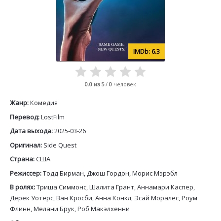
6.3
0.0
из 5
/
0
человек
Жанр:
Комедия
Перевод:
LostFilm
Дата выхода:
2025-03-26
Оригинал:
Side Quest
Страна:
США
Режиссер:
Тодд Бирман, Джош Гордон, Морис Мэрэбл
В ролях:
Триша Симмонс, Шалита Грант, Аннамари Каспер,
Дерек Уотерс, Ван Кросби, Анна Конкл, Эсай Моралес, Роум
Флинн, Мелани Брук, Роб Макэлхенни