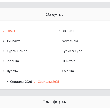
Озвучки
LostFilm
BaibaKo
TVShows
NewStudio
Кураж-Бамбей
Кубик в Кубе
IdeaFilm
HDRezka
Дубляж
Coldfilm
Сериалы 2026
Сериалы 2025
Платформа