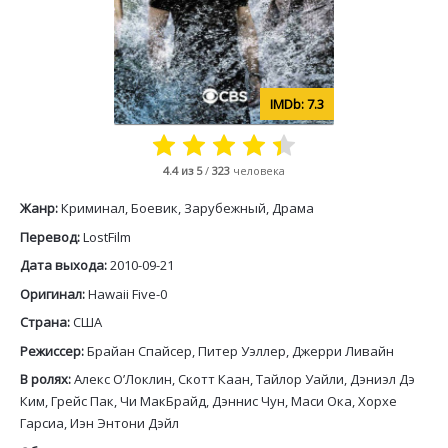
7.3
4.4
из 5
/
323
человека
Жанр:
Криминал, Боевик, Зарубежный, Драма
Перевод:
LostFilm
Дата выхода:
2010-09-21
Оригинал:
Hawaii Five-0
Страна:
США
Режиссер:
Брайан Спайсер, Питер Уэллер, Джерри Ливайн
В ролях:
Алекс О’Локлин, Скотт Каан, Тайлор Уайли, Дэниэл Дэ
Ким, Грейс Пак, Чи МакБрайд, Дэннис Чун, Маси Ока, Хорхе
Гарсиа, Иэн Энтони Дэйл