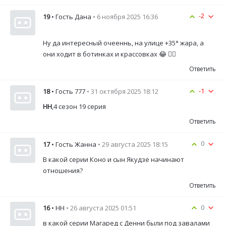
-2
19
• Гость Дана
• 6 ноября 2025 16:36
Ну да интересный очееннь, на улице +35° жара, а
они ходит в ботинках и крассовках 😂 🤦‍♀️
Ответить
-1
18
• Гость 777
• 31 октября 2025 18:12
НН
,4 сезон 19 серия
Ответить
0
17
• Гость Жанна
• 29 августа 2025 18:15
В какой серии Коно и сын Якудзе начинают
отношения?
Ответить
0
16
• НН
• 26 августа 2025 01:51
в какой серии Магаред с Денни были под завалами