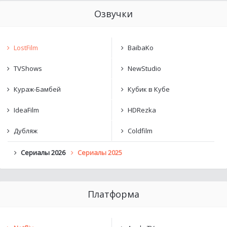
Озвучки
LostFilm
BaibaKo
TVShows
NewStudio
Кураж-Бамбей
Кубик в Кубе
IdeaFilm
HDRezka
Дубляж
Coldfilm
Сериалы 2026
Сериалы 2025
Платформа