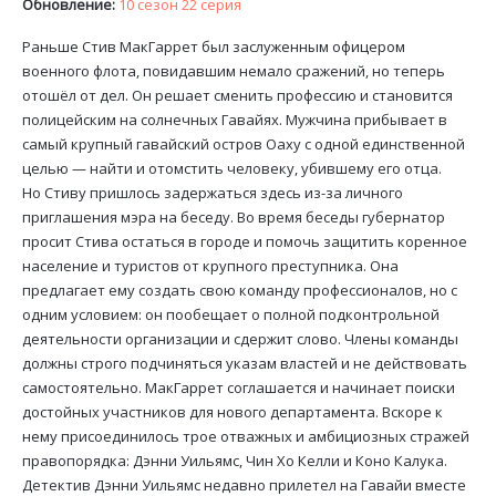
Обновление:
10 сезон 22 серия
Раньше Стив МакГаррет был заслуженным офицером
военного флота, повидавшим немало сражений, но теперь
отошёл от дел. Он решает сменить профессию и становится
полицейским на солнечных Гавайях. Мужчина прибывает в
самый крупный гавайский остров Оаху с одной единственной
целью — найти и отомстить человеку, убившему его отца.
Но Стиву пришлось задержаться здесь из-за личного
приглашения мэра на беседу. Во время беседы губернатор
просит Стива остаться в городе и помочь защитить коренное
население и туристов от крупного преступника. Она
предлагает ему создать свою команду профессионалов, но с
одним условием: он пообещает о полной подконтрольной
деятельности организации и сдержит слово. Члены команды
должны строго подчиняться указам властей и не действовать
самостоятельно. МакГаррет соглашается и начинает поиски
достойных участников для нового департамента. Вскоре к
нему присоединилось трое отважных и амбициозных стражей
правопорядка: Дэнни Уильямс, Чин Хо Келли и Коно Калука.
Детектив Дэнни Уильямс недавно прилетел на Гавайи вместе