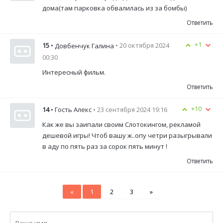
дома(там парковка обвалилась из за бомбы)
Ответить
+1
15
•
• 20 октября 2024
Довбенчук Галина
00:30
Интересный фильм.
Ответить
+10
14
• Гость Алекс
• 23 сентября 2024 19:16
Как же вы заипали своим Слотокингом, рекламой
дешевой игры! Чтоб вашу ж..опу четри разыгрывали
в аду по пять раз за сорок пять минут !
Ответить
«
1
2
3
»