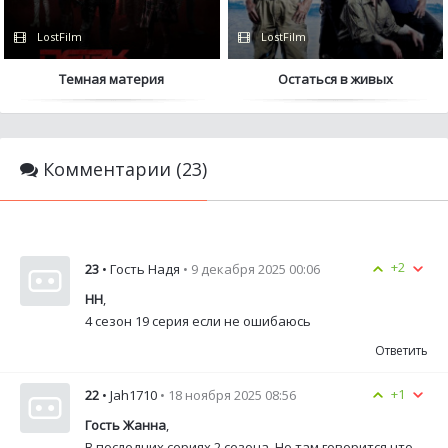
LostFilm
LostFilm
Темная материя
Остаться в живых
Комментарии (23)
+2
23
• Гость Надя
• 9 декабря 2025 00:06
НН
,
4 сезон 19 серия если не ошибаюсь
Ответить
+1
22
• Jah1710
• 18 ноября 2025 08:56
Гость Жанна
,
В последних сериях 2 сезона. Но там говорится что