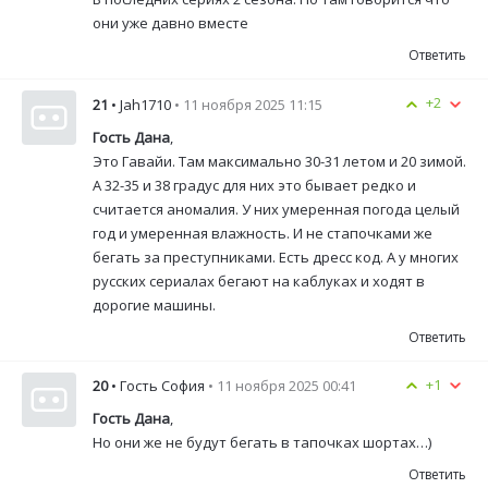
они уже давно вместе
Ответить
+2
21
• Jah1710
• 11 ноября 2025 11:15
Гость Дана
,
Это Гавайи. Там максимально 30-31 летом и 20 зимой.
А 32-35 и 38 градус для них это бывает редко и
считается аномалия. У них умеренная погода целый
год и умеренная влажность. И не стапочками же
бегать за преступниками. Есть дресс код. А у многих
русских сериалах бегают на каблуках и ходят в
дорогие машины.
Ответить
+1
20
• Гость София
• 11 ноября 2025 00:41
Гость Дана
,
Но они же не будут бегать в тапочках шортах…)
Ответить