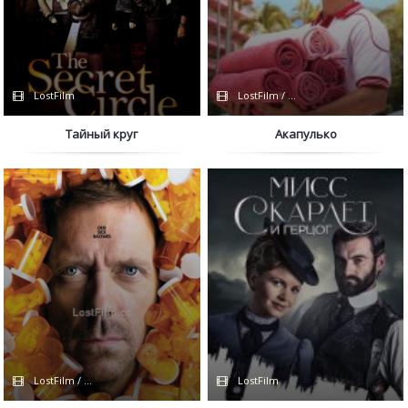
LostFilm
LostFilm / Сериалы 2021 / Сериалы
Тайный круг
Акапулько
LostFilm / FOX
LostFilm