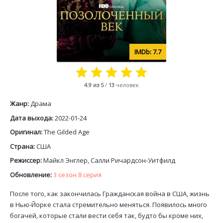
7.7
4.9
из 5
/
13
человек
Жанр:
Драма
Дата выхода:
2022-01-24
Оригинал:
The Gilded Age
Страна:
США
Режиссер:
Майкл Энглер, Салли Ричардсон-Уитфилд
Обновление:
3 сезон 8 серия
После того, как закончилась Гражданская война в США, жизнь
в Нью-Йорке стала стремительно меняться. Появилось много
богачей, которые стали вести себя так, будто бы кроме них,