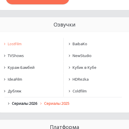
Озвучки
LostFilm
BaibaKo
TVShows
NewStudio
Кураж-Бамбей
Кубик в Кубе
IdeaFilm
HDRezka
Дубляж
Coldfilm
Сериалы 2026
Сериалы 2025
Платформа