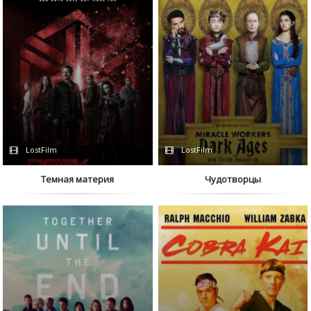
LostFilm
LostFilm
Темная материя
Чудотворцы