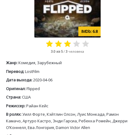
6.8
3.0
из 5
/
3
человека
Жанр:
Комедия, Зарубежный
Перевод:
LostFilm
Дата выхода:
2020-04-06
Оригинал:
Flipped
Страна:
США
Режиссер:
Райан Кейс
В ролях:
Уилл Форте, Кэйтлин Олсон, Луис Монкада, Рамон
Камачо, Артуро Кастро, Энди Гарсиа, Ребекка Ромейн, Джерри
О’Коннелл, Ева Лонгория, Damon Victor Allen