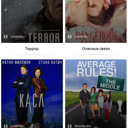
LostFilm
LostFilm / Сериалы 2022
Террор
Опасные связи
LostFilm
NewStudio