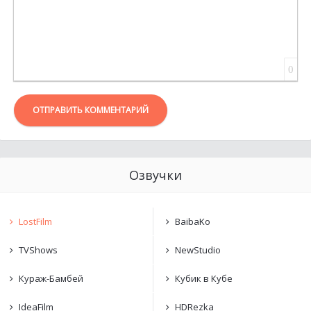
0
ОТПРАВИТЬ КОММЕНТАРИЙ
Озвучки
LostFilm
BaibaKo
TVShows
NewStudio
Кураж-Бамбей
Кубик в Кубе
IdeaFilm
HDRezka