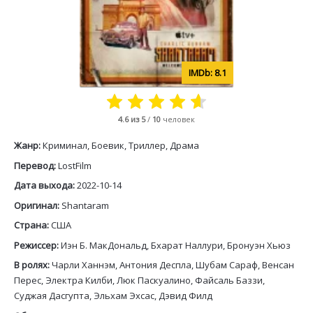
8.1
4.6
из 5
/
10
человек
Жанр:
Криминал, Боевик, Триллер, Драма
Перевод:
LostFilm
Дата выхода:
2022-10-14
Оригинал:
Shantaram
Страна:
США
Режиссер:
Иэн Б. МакДональд, Бхарат Наллури, Бронуэн Хьюз
В ролях:
Чарли Ханнэм, Антония Деспла, Шубам Сараф, Венсан
Перес, Электра Килби, Люк Паскуалино, Файсаль Баззи,
Суджая Дасгупта, Эльхам Эхсас, Дэвид Филд