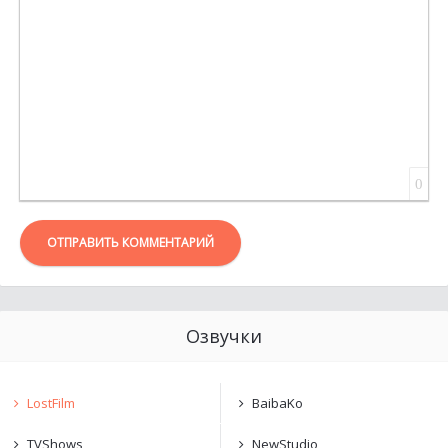
0
ОТПРАВИТЬ КОММЕНТАРИЙ
Озвучки
LostFilm
BaibaKo
TVShows
NewStudio