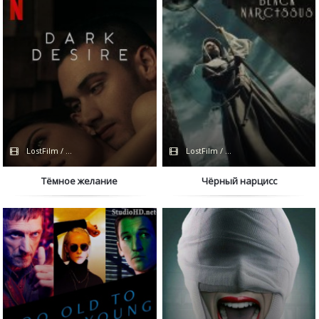
LostFilm / NewStudio / Netflix
LostFilm / FOX
Тёмное желание
Чёрный нарцисс