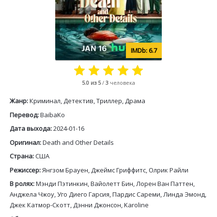
6.7
5.0
из 5
/
3
человека
Жанр:
Криминал, Детектив, Триллер, Драма
Перевод:
BaibaKo
Дата выхода:
2024-01-16
Оригинал:
Death and Other Details
Страна:
США
Режиссер:
Янгзом Брауен, Джеймс Гриффитс, Олрик Райли
В ролях:
Мэнди Пэтинкин, Вайолетт Бин, Лорен Ван Паттен,
Анджела Чжоу, Уго Диего Гарсия, Пардис Сареми, Линда Эмонд,
Джек Катмор-Скотт, Дэнни Джонсон, Karoline