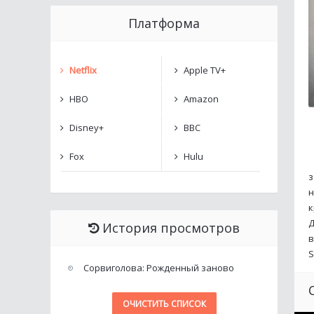
Платформа
Netflix
Apple TV+
HBO
Amazon
Disney+
BBC
Fox
Hulu
з
н
к
Д
История просмотров
в
S
Сорвиголова: Рожденный заново
ОЧИСТИТЬ СПИСОК