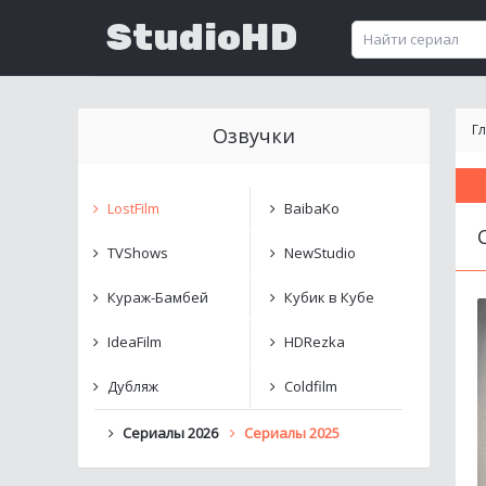
StudioHD
Г
Озвучки
LostFilm
BaibaKo
TVShows
NewStudio
Кураж-Бамбей
Кубик в Кубе
IdeaFilm
HDRezka
Дубляж
Coldfilm
Сериалы 2026
Сериалы 2025