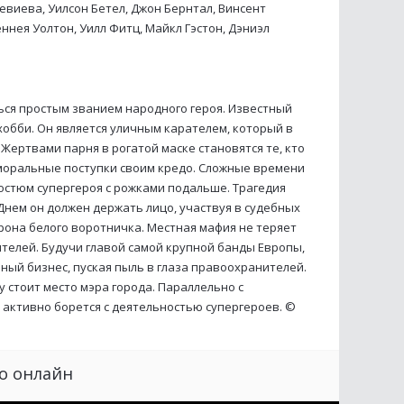
евиева, Уилсон Бетел, Джон Бернтал, Винсент
ннея Уолтон, Уилл Фитц, Майкл Гэстон, Дэниэл
ся простым званием народного героя. Известный
хобби. Он является уличным карателем, который в
Жертвами парня в рогатой маске становятся те, кто
моральные поступки своим кредо. Сложные времени
остюм супергероя с рожками подальше. Трагедия
нем он должен держать лицо, участвуя в судебных
рона белого воротничка. Местная мафия не теряет
телей. Будучи главой самой крупной банды Европы,
ый бизнес, пуская пыль в глаза правоохранителей.
 стоит место мэра города. Параллельно с
 активно борется с деятельностью супергероев. ©
о онлайн