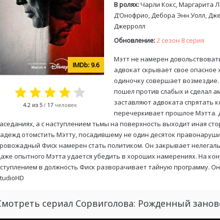
В ролях:
Чарли Кокс, Маргарита Л
Д’Онофрио, Дебора Энн Уолл, Дже
Джерролл
Обновление:
2 сезон 8 серия
Мэтт не намерен довольствовать
9.6
адвокат скрывает свое опасное 
одиночку совершает возмездие. 
пошел против слабых и сделал а
заставляют адвоката спрятать к
4.2
из 5
/
17
человек
перечеркивает прошлое Мэтта. Д
аседаниях, а с наступлением тьмы на поверхность выходит иная сто
адежд отомстить Мэтту, посадившему не один десяток правонаруши
ровожадный Фиск намерен стать политиком. Он закрывает нелегальн
аже опытного Мэтта удается убедить в хороших намерениях. На кону
ступлением в должность Фиск разворачивает тайную программу. Он
tudioHD
Смотреть сериал Сорвиголова: Рожденный занов