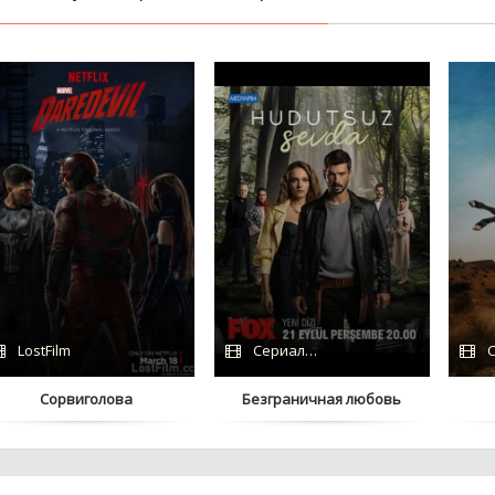
LostFilm
Сериалы 2024 / Дубляж / FOX
С
Сорвиголова
Безграничная любовь