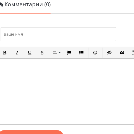
Комментарии (0)
ПОЛУЖИРНЫЙ
КУРСИВ
ПОДЧЕРКНУТЫЙ
ЗАЧЕРКНУТЫЙ
ВЫРАВНИВАНИЕ
НУМЕРОВАННЫЙ СПИСОК
МАРКИРОВАННЫЙ СПИСО
ВСТАВИТЬ СМАЙЛИ
ВСТАВКА СКР
ВСТАВК
В