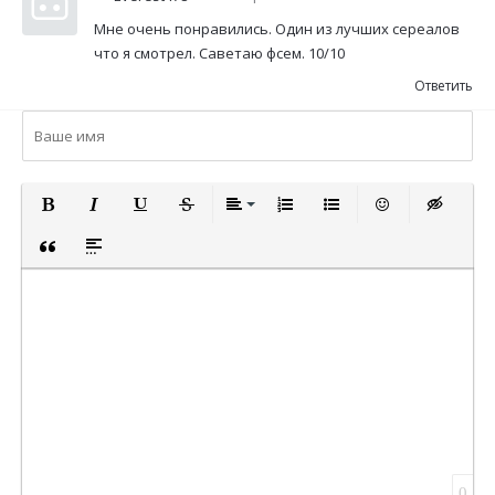
Мне очень понравились. Один из лучших сереалов
что я смотрел. Саветаю фсем. 10/10
Ответить
ПОЛУЖИРНЫЙ
КУРСИВ
ПОДЧЕРКНУТЫЙ
ЗАЧЕРКНУТЫЙ
ВЫРАВНИВАНИЕ
НУМЕРОВАННЫЙ СПИСОК
МАРКИРОВАННЫЙ СП
ВСТАВИТЬ СМА
ВСТАВКА 
ВСТАВКА ЦИТАТЫ
ВСТАВКА СПОЙЛЕРА
0