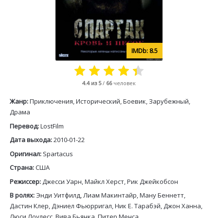
8.5
4.4
из 5
/
66
человек
Жанр:
Приключения, Исторический, Боевик, Зарубежный,
Драма
Перевод:
LostFilm
Дата выхода:
2010-01-22
Оригинал:
Spartacus
Страна:
США
Режиссер:
Джесси Уарн, Майкл Херст, Рик Джейкобсон
В ролях:
Энди Уитфилд, Лиам Макинтайр, Ману Беннетт,
Дастин Клер, Дэниел Фьюрригал, Ник Е. Тарабэй, Джон Ханна,
Люси Лоулесс, Вива Бьянка, Питер Менса