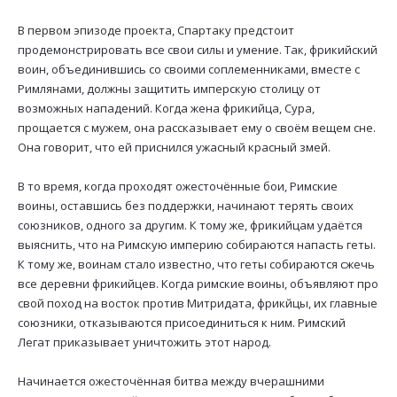
В первом эпизоде проекта, Спартаку предстоит
продемонстрировать все свои силы и умение. Так, фрикийский
воин, объединившись со своими соплеменниками, вместе с
Римлянами, должны защитить имперскую столицу от
возможных нападений. Когда жена фрикийца, Сура,
прощается с мужем, она рассказывает ему о своём вещем сне.
Она говорит, что ей приснился ужасный красный змей.
В то время, когда проходят ожесточённые бои, Римские
воины, оставшись без поддержки, начинают терять своих
союзников, одного за другим. К тому же, фрикийцам удаётся
выяснить, что на Римскую империю собираются напасть геты.
К тому же, воинам стало известно, что геты собираются сжечь
все деревни фрикийцев. Когда римские воины, объявляют про
свой поход на восток против Митридата, фрикйцы, их главные
союзники, отказываются присоединиться к ним. Римский
Легат приказывает уничтожить этот народ.
Начинается ожесточённая битва между вчерашними