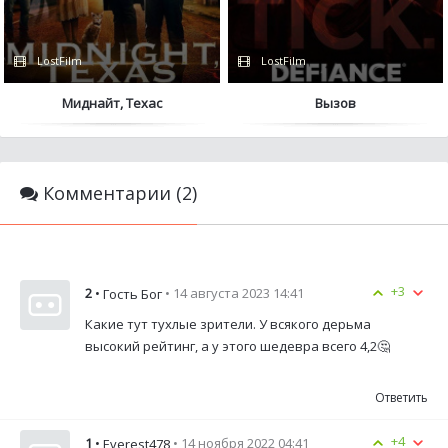
LostFilm
LostFilm
Миднайт, Техас
Вызов
Комментарии (2)
+3
2
•
• 14 августа 2023 14:41
Гость Бог
Какие тут тухлые зрители. У всякого дерьма
высокий рейтинг, а у этого шедевра всего 4,2🤔
Ответить
+4
1
•
• 14 ноября 2022 04:41
Everest478