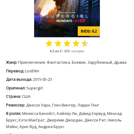
6.2
4.5
из 5
/
613
человек
Жанр:
Приключения, Фантастика, Боевик, Зарубежный, Драма
Перевод:
LostFilm
Дата выхода:
2015-05-23
Оригинал:
Supergirl
Страна:
США
Режиссер:
Джесси Уарн, Глен Винтер, Ларри Тенг
В ролях:
Мелисса Бенойст, Кайлер Ли, Дэвид Хэрвуд, Мехкад
Брукс, Кэти МакГрат, Джереми Джордан, Джесси Рат, Николь
Мэйнс, Крис Вуд, Андреа Брукс