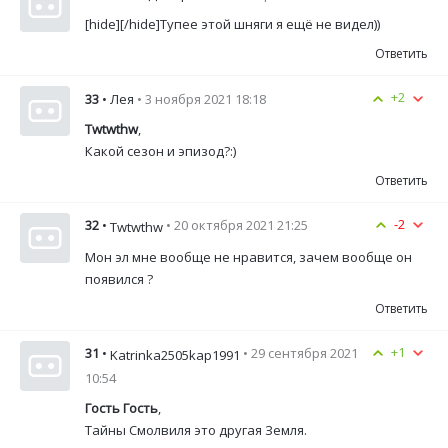
[hide][/hide]Тупее этой шняги я ещё не видел))
Ответить
+2
33
• Лея
• 3 ноября 2021 18:18
Twtwthw
,
Какой сезон и эпизод?:)
Ответить
-2
32
•
• 20 октября 2021 21:25
Twtwthw
Мон эл мне вообще не нравится, зачем вообще он
появился ?
Ответить
+1
31
•
• 29 сентября 2021
Katrinka2505kap1991
10:54
Гость Гость
,
Тайны Смолвиля это другая Земля.