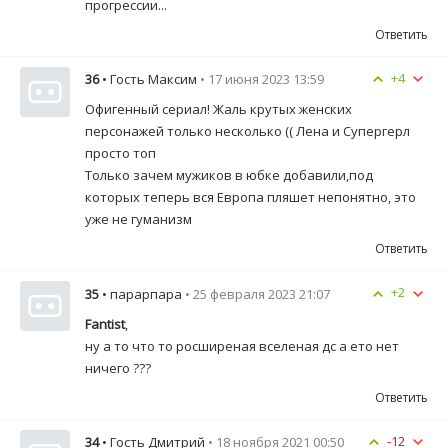
прогрессии...
Ответить
+4
36
• Гость Максим
• 17 июня 2023 13:59
Офигенный сериал! Жаль крутых женских
персонажей только несколько (( Лена и Супергерл
просто топ
Только зачем мужиков в юбке добавили,под
которых теперь вся Европа пляшет непонятно, это
уже не гуманизм
Ответить
+2
35
• парарпара
• 25 февраля 2023 21:07
Fantist
,
ну а то что то росширеная вселеная дс а ето нет
ничего ???
Ответить
-12
34
• Гость Дмитрий
• 18 ноября 2021 00:50