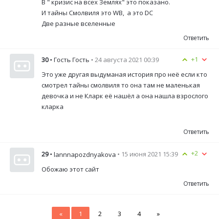
В " кризис на всех Землях" это показано.
И тайны Смолвиля это WB, а это DC
Две разные вселенные
Ответить
+1
30
• Гость Гость
• 24 августа 2021 00:39
Это уже другая выдуманая история про неё если кто
смотрел тайны смолвиля то она там не маленькая
девочка и не Кларк её нашёл а она нашла взрослого
кларка
Ответить
+2
29
•
• 15 июня 2021 15:39
lannnapozdnyakova
Обожаю этот сайт
Ответить
«
1
2
3
4
»