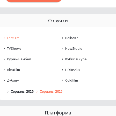
Озвучки
LostFilm
BaibaKo
TVShows
NewStudio
Кураж-Бамбей
Кубик в Кубе
IdeaFilm
HDRezka
Дубляж
Coldfilm
Сериалы 2026
Сериалы 2025
Платформа