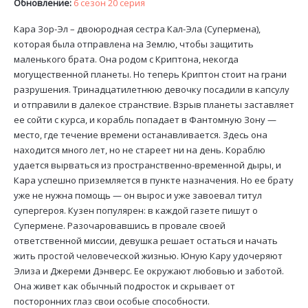
Обновление:
6 сезон 20 серия
Кара Зор-Эл – двоюродная сестра Кал-Эла (Супермена),
которая была отправлена на Землю, чтобы защитить
маленького брата. Она родом с Криптона, некогда
могущественной планеты. Но теперь Криптон стоит на грани
разрушения. Тринадцатилетнюю девочку посадили в капсулу
и отправили в далекое странствие. Взрыв планеты заставляет
ее сойти с курса, и корабль попадает в Фантомную Зону —
место, где течение времени останавливается. Здесь она
находится много лет, но не стареет ни на день. Кораблю
удается вырваться из пространственно-временной дыры, и
Кара успешно приземляется в пункте назначения. Но ее брату
уже не нужна помощь — он вырос и уже завоевал титул
супергероя. Кузен популярен: в каждой газете пишут о
Супермене. Разочаровавшись в провале своей
ответственной миссии, девушка решает остаться и начать
жить простой человеческой жизнью. Юную Кару удочеряют
Элиза и Джереми Дэнверс. Ее окружают любовью и заботой.
Она живет как обычный подросток и скрывает от
посторонних глаз свои особые способности.