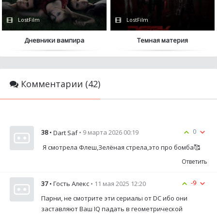
LostFilm
LostFilm
Дневники вампира
Темная материя
Комментарии (42)
0
38
•
• 9 марта 2026 00:19
Dart Saf
Я смотрела Флеш,Зелёная стрела,это про бомба🥰
Ответить
-9
37
• Гость Алекс
• 11 мая 2025 12:20
Парни, не смотрите эти сериалы от DC ибо они
заставляют Ваш IQ падать в геометрической